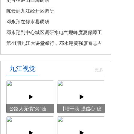
教育专题党课
史可在庐山西海调研
陈云到九江经开区调研
邓永翔在修水县调研
邓永翔到中心城区调研水电气迎峰度夏保障工
作
第41期九江大讲堂举行，邓永翔黄强廖奇志占
勇出席
九江视觉
公路人无惧“烤”验
【增干劲 强信心 稳
守护畅安旅途
预期】赏古风游
船 享清凉之旅