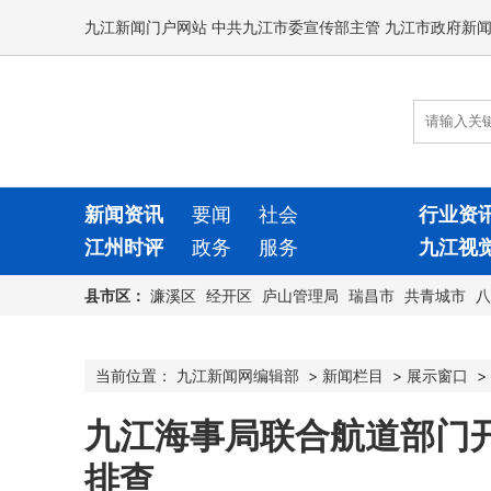
九江新闻门户网站 中共九江市委宣传部主管 九江市政府新
新闻资讯
要闻
社会
行业资
江州时评
政务
服务
九江视
县市区：
濂溪区
经开区
庐山管理局
瑞昌市
共青城市
八
当前位置：
九江新闻网编辑部
>
新闻栏目
>
展示窗口
>
九江海事局联合航道部门
排查