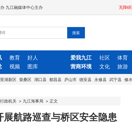
闻办 九江融媒体中心主办
无障碍
讯
教育
好人
爱我九江
社区
体育
觉
视频
图库
营商环境
文化
旅游
里湖新区
柴桑区
湖口县
都昌县
庐山市
德安县
永修县
武宁县
修
行政机关
>
九江海事局
>
正文
开展航路巡查与桥区安全隐患