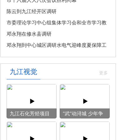
教育专题党课
市十六届人大八次会议胜利闭幕
陈云到九江经开区调研
市委理论学习中心组集体学习会和全市学习教
育整改整治工作汇报会召开
邓永翔在修水县调研
邓永翔到中心城区调研水电气迎峰度夏保障工
作
九江视觉
九江石化芳烃项目
“武”动浔城 少年争
施工现场热火朝天
锋
全力冲刺建设节点