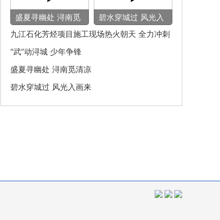
盛夏寻幽处 浔南觅
碧水穿城过 风光入
清凉
画来
九江石化芳烃项目施工现场热火朝天 全力冲刺
建设节点
“武”动浔城 少年争锋
盛夏寻幽处 浔南觅清凉
碧水穿城过 风光入画来