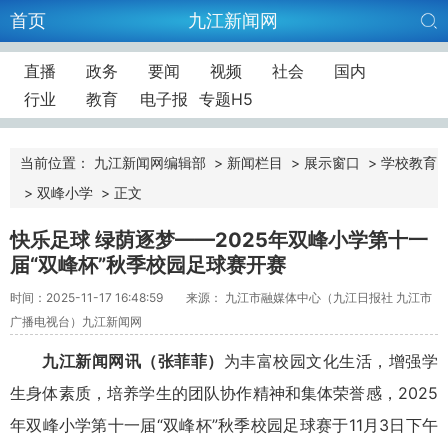
首页
九江新闻网
直播
政务
要闻
视频
社会
国内
行业
教育
电子报
专题H5
当前位置：
九江新闻网编辑部
>
新闻栏目
>
展示窗口
>
学校教育
>
双峰小学
>
正文
快乐足球 绿荫逐梦——2025年双峰小学第十一
届“双峰杯”秋季校园足球赛开赛
时间：2025-11-17 16:48:59
来源： 九江市融媒体中心（九江日报社 九江市
广播电视台）九江新闻网
九江新闻网讯（张菲菲）
为丰富校园文化生活，增强学
生身体素质，培养学生的团队协作精神和集体荣誉感，2025
年双峰小学第十一届“双峰杯”秋季校园足球赛于11月3日下午