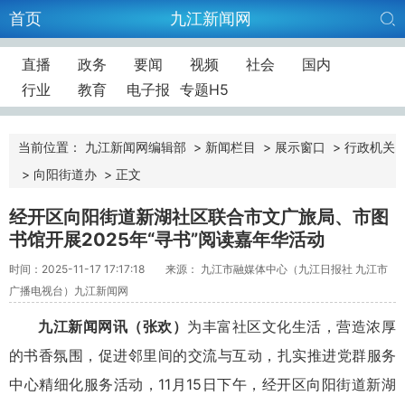
首页
九江新闻网
直播
政务
要闻
视频
社会
国内
行业
教育
电子报
专题H5
当前位置：
九江新闻网编辑部
>
新闻栏目
>
展示窗口
>
行政机关
>
向阳街道办
>
正文
经开区向阳街道新湖社区联合市文广旅局、市图
书馆开展2025年“寻书”阅读嘉年华活动
时间：2025-11-17 17:17:18
来源： 九江市融媒体中心（九江日报社 九江市
广播电视台）九江新闻网
九江新闻网讯
（张欢）
为丰富社区文化生活，营造浓厚
的书香氛围，促进邻里间的交流与互动，扎实推进党群服务
中心精细化服务活动，11月15日下午，经开区向阳街道新湖