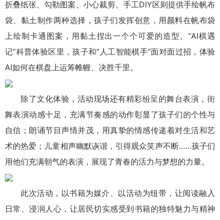
折叠纸张、勾勒图案、小心裁剪。手工DIY区则提供手绘帆布
袋、黏土制作两种选择，孩子们发挥创意，用颜料在帆布袋
上绘制卡通图案，用黏土捏出一个个可爱的造型。“AI棋遇
记”科普体验区里，孩子和“人工智能棋手”面对面过招，体验
AI如何在棋盘上运筹帷幄、决胜千里。
除了文化体验，活动现场还有精彩纷呈的舞台表演，街
舞表演动感十足，充满节奏感的动作彰显了孩子们的个性与
自信；朗诵节目声情并茂，用真挚的情感传递着对生活和艺
术的热爱；儿童相声幽默诙谐，引得观众笑声不断……孩子们
用他们充满朝气的表演，展现了青春的活力与梦想的力量。
此次活动，以书籍为媒介、以活动为纽带，让阅读融入
日常、浸润人心，让居民切实感受到书籍的独特魅力与精神