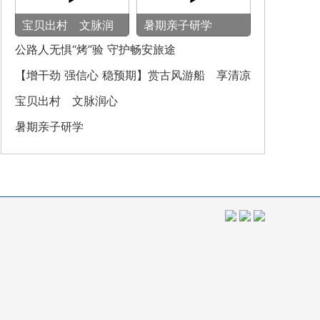
宝贝出村 文脉润
暑期亲子研学
心
公路人无惧“烤”验 守护畅安旅途
【增干劲 强信心 稳预期】赏古风游船 享清凉
之旅
宝贝出村 文脉润心
暑期亲子研学