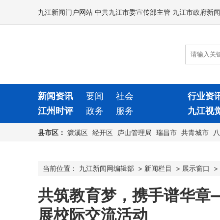
九江新闻门户网站 中共九江市委宣传部主管 九江市政府新
新闻资讯
要闻
社会
行业资
江州时评
政务
服务
九江视
县市区：
濂溪区
经开区
庐山管理局
瑞昌市
共青城市
八
当前位置：
九江新闻网编辑部
>
新闻栏目
>
展示窗口
>
共筑教育梦，携手谱华章
展校际交流活动