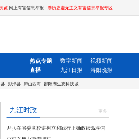
浏览
网上有害信息举报
涉历史虚无主义有害信息举报专区
热点专题
数字新闻
视频新闻
直播
九江日报
浔阳晚报
水县
彭泽县
庐山西海
鄱阳湖生态科技城
九江时政
尹弘在省委党校讲树立和践行正确政绩观学习