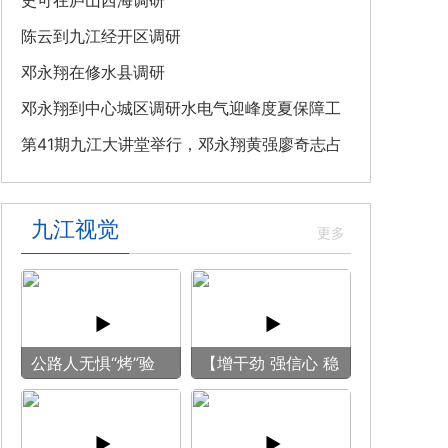
教育专题党课
史可在庐山西海调研
陈云到九江经开区调研
邓永翔在修水县调研
邓永翔到中心城区调研水电气迎峰度夏保障工
作
第41期九江大讲堂举行，邓永翔黄强廖奇志占
勇出席
九江视觉
公路人无惧“烤”验
【增干劲 强信心 稳
守护畅安旅途
预期】赏古风游
船 享清凉之旅