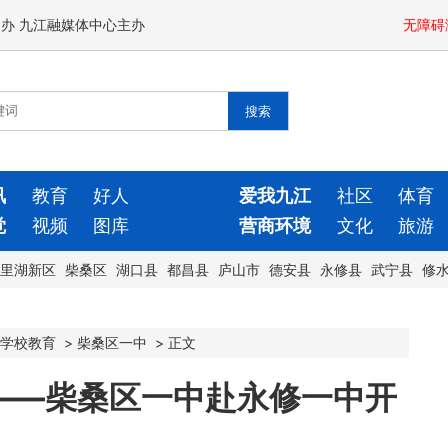
闻办 九江融媒体中心主办
无障碍
讯
教育
好人
爱我九江
社区
体育
觉
视频
图库
营商环境
文化
旅游
里湖新区
柴桑区
湖口县
都昌县
庐山市
德安县
永修县
武宁县
修
学校教育
>
柴桑区一中
>
正文
——柴桑区一中赴永修一中开