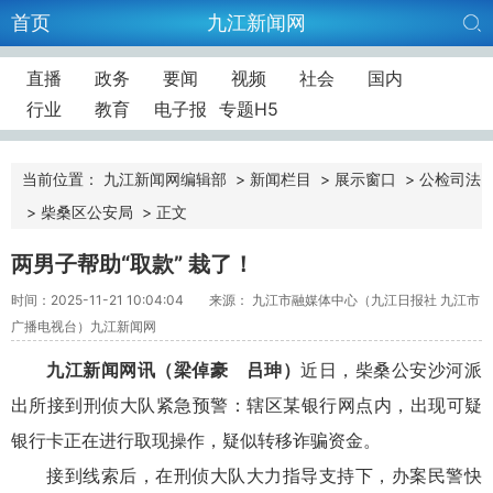
首页
九江新闻网
直播
政务
要闻
视频
社会
国内
行业
教育
电子报
专题H5
当前位置：
九江新闻网编辑部
>
新闻栏目
>
展示窗口
>
公检司法
>
柴桑区公安局
>
正文
两男子帮助“取款” 栽了！
时间：2025-11-21 10:04:04
来源： 九江市融媒体中心（九江日报社 九江市
广播电视台）九江新闻网
九江新闻网讯（梁倬豪 吕珅）
近日，柴桑公安沙河派
出所接到刑侦大队紧急预警：辖区某银行网点内，出现可疑
银行卡正在进行取现操作，疑似转移诈骗资金。
接到线索后，在刑侦大队大力指导支持下，办案民警快