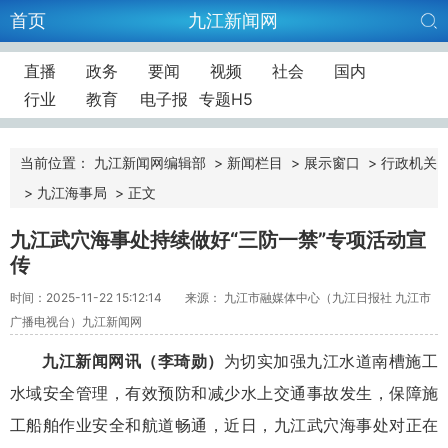
首页
九江新闻网
直播
政务
要闻
视频
社会
国内
行业
教育
电子报
专题H5
当前位置：
九江新闻网编辑部
>
新闻栏目
>
展示窗口
>
行政机关
>
九江海事局
>
正文
九江武穴海事处持续做好“三防一禁”专项活动宣
传
时间：2025-11-22 15:12:14
来源： 九江市融媒体中心（九江日报社 九江市
广播电视台）九江新闻网
九江新闻网讯（李琦勋）
为切实加强九江水道南槽施工
水域安全管理，有效预防和减少水上交通事故发生，保障施
工船舶作业安全和航道畅通，近日，九江武穴海事处对正在