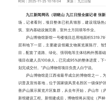
时间：2025-11-25 10:16:04
来源： 九江日报
九江新闻网讯（胡晓山 九江日报全媒记者
张新
场，记者看到，项目整体已初具雏形，建设现场热
筑、室内基础设施完善，室外土方回填等作业。
庐山博物馆新馆一号楼项目总用地面积5319.7
层和地下一层，主要建设馆藏文物展览展陈厅、智
目，配套了道路、绿化、强弱电等主体结构外围基础
项目在建人员100余人，已完成95%的整体进度，
划完成交付。”庐山博物馆项目负责人白宁说。
庐山博物馆是江西省最早成立的博物馆之一，
识普及宣传基地，位于国家级风景名胜区一级保护
善庐山展示展览片区集群，从去年开始，庐山市（
新馆建设工程。新馆建成后，博物馆将从现址（芦林