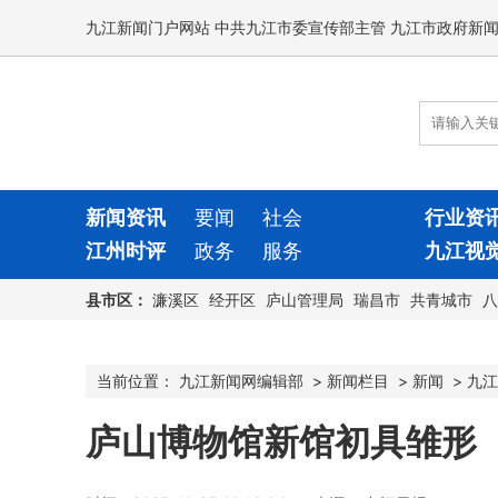
九江新闻门户网站 中共九江市委宣传部主管 九江市政府新
新闻资讯
要闻
社会
行业资
江州时评
政务
服务
九江视
县市区：
濂溪区
经开区
庐山管理局
瑞昌市
共青城市
八
当前位置：
九江新闻网编辑部
>
新闻栏目
>
新闻
>
九江
庐山博物馆新馆初具雏形