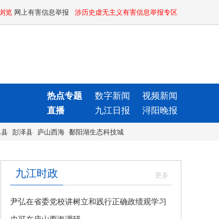
浏览
网上有害信息举报
涉历史虚无主义有害信息举报专区
热点专题
数字新闻
视频新闻
直播
九江日报
浔阳晚报
水县
彭泽县
庐山西海
鄱阳湖生态科技城
九江时政
尹弘在省委党校讲树立和践行正确政绩观学习