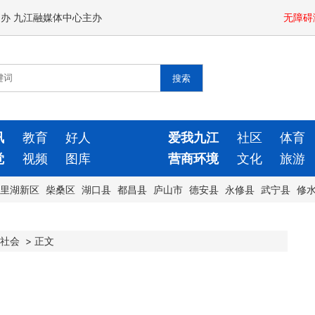
闻办 九江融媒体中心主办
无障碍
讯
教育
好人
爱我九江
社区
体育
觉
视频
图库
营商环境
文化
旅游
里湖新区
柴桑区
湖口县
都昌县
庐山市
德安县
永修县
武宁县
修
社会
>
正文