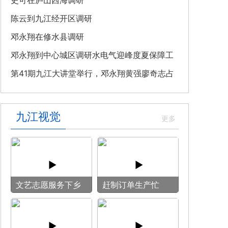
教育专题党课
史可在庐山西海调研
陈云到九江经开区调研
邓永翔在修水县调研
邓永翔到中心城区调研水电气迎峰度夏保障工
作
第41期九江大讲堂举行，邓永翔黄强廖奇志占
勇出席
九江视觉
文艺志愿服务下乡
赶制订单生产忙
用镜头记录乡村笑
脸