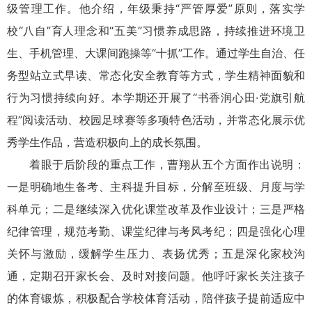
级管理工作。他介绍，年级秉持“严管厚爱”原则，落实学
校“八自”育人理念和“五美”习惯养成思路，持续推进环境卫
生、手机管理、大课间跑操等“十抓”工作。通过学生自治、任
务型站立式早读、常态化安全教育等方式，学生精神面貌和
行为习惯持续向好。本学期还开展了“书香润心田·党旗引航
程”阅读活动、校园足球赛等多项特色活动，并常态化展示优
秀学生作品，营造积极向上的成长氛围。
着眼于后阶段的重点工作，曹翔从五个方面作出说明：
一是明确地生备考、主科提升目标，分解至班级、月度与学
科单元；二是继续深入优化课堂改革及作业设计；三是严格
纪律管理，规范考勤、课堂纪律与考风考纪；四是强化心理
关怀与激励，缓解学生压力、表扬优秀；五是深化家校沟
通，定期召开家长会、及时对接问题。他呼吁家长关注孩子
的体育锻炼，积极配合学校体育活动，陪伴孩子提前适应中