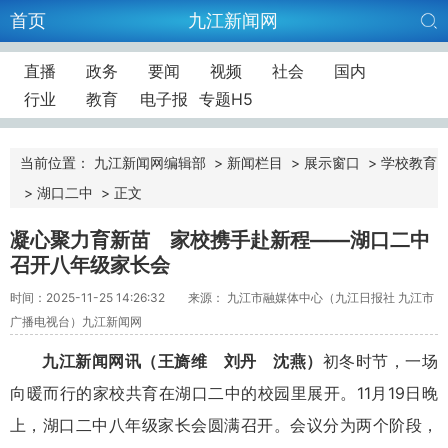
首页
九江新闻网
直播
政务
要闻
视频
社会
国内
行业
教育
电子报
专题H5
当前位置：
九江新闻网编辑部
>
新闻栏目
>
展示窗口
>
学校教育
>
湖口二中
>
正文
凝心聚力育新苗 家校携手赴新程——湖口二中
召开八年级家长会
时间：2025-11-25 14:26:32
来源： 九江市融媒体中心（九江日报社 九江市
广播电视台）九江新闻网
九江新闻网讯（王旖维 刘丹 沈燕）
初冬时节，一场
向暖而行的家校共育在湖口二中的校园里展开。11月19日晚
上，湖口二中八年级家长会圆满召开。会议分为两个阶段，