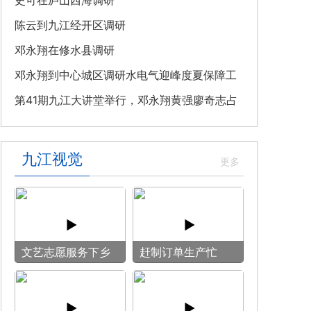
教育专题党课
史可在庐山西海调研
陈云到九江经开区调研
邓永翔在修水县调研
邓永翔到中心城区调研水电气迎峰度夏保障工
作
第41期九江大讲堂举行，邓永翔黄强廖奇志占
勇出席
九江视觉
文艺志愿服务下乡
赶制订单生产忙
用镜头记录乡村笑
脸