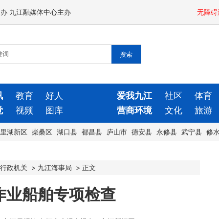
闻办 九江融媒体中心主办
无障碍
讯
教育
好人
爱我九江
社区
体育
觉
视频
图库
营商环境
文化
旅游
里湖新区
柴桑区
湖口县
都昌县
庐山市
德安县
永修县
武宁县
修
行政机关
>
九江海事局
>
正文
作业船舶专项检查