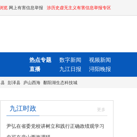
浏览
网上有害信息举报
涉历史虚无主义有害信息举报专区
热点专题
数字新闻
视频新闻
直播
九江日报
浔阳晚报
水县
彭泽县
庐山西海
鄱阳湖生态科技城
九江时政
尹弘在省委党校讲树立和践行正确政绩观学习