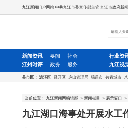
九江新闻门户网站 中共九江市委宣传部主管 九江市政府新
新闻资讯
要闻
社会
行业资
江州时评
政务
服务
九江视
县市区：
濂溪区
经开区
庐山管理局
瑞昌市
共青城市
八
当前位置：
九江新闻网编辑部
>
新闻栏目
>
展示窗口
>
九江湖口海事处开展水工