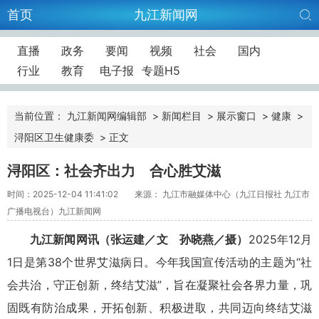
首页
九江新闻网
直播
政务
要闻
视频
社会
国内
行业
教育
电子报
专题H5
当前位置：
九江新闻网编辑部
>
新闻栏目
>
展示窗口
>
健康
>
浔阳区卫生健康委
>
正文
浔阳区：社会齐出力 合心胜艾滋
时间：2025-12-04 11:41:02
来源： 九江市融媒体中心（九江日报社 九江市
广播电视台）九江新闻网
九江新闻网讯（张运建／文 孙晓燕／摄）
2025年12月
1日是第38个世界艾滋病日。今年我国宣传活动的主题为“社
会共治，守正创新，终结艾滋”，旨在凝聚社会各界力量，巩
固既有防治成果，开拓创新、积极进取，共同迈向终结艾滋