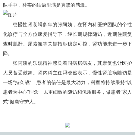
队手中，
朴实的话语里满是真挚的感激。
患慢性肾衰竭多年的张阿姨，在肾内科医护团队的个性
化诊疗与全方位康复指导下，经长期规律随访，近期住院复
查时肌酐、尿素氮等关键指标稳定可控，肾功能未进一步下
降。
张阿姨的乐观精神感染着同病房病友，其康复也让医护
人员备受鼓舞。肾内科
主任
冯晓然表示，慢性肾脏病随访是
一场“持久战”，患者的信任是最大动力，科室将持续秉持“以
患者为中心”理念，以更细致的随访和优质服务，做患者“家人
式”健康守护人。