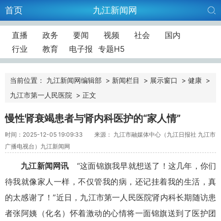
首页
九江新闻网
直播
政务
要闻
视频
社会
国内
行业
教育
电子报
专题H5
当前位置：
九江新闻网编辑部
>
新闻栏目
>
展示窗口
>
健康
>
九江市第一人民医院
>
正文
慢性肾衰竭患者与肾内科医护的“家人情”
时间：2025-12-05 19:09:33
来源： 九江市融媒体中心（九江日报社 九江市
广播电视台）九江新闻网
九江新闻网讯
“这面锦旗我早就想送了！这几年，你们
待我就像家人一样，不仅管我的病，还记挂着我的生活，真
的太感谢了！”
近日，九江市第一人民医院肾内科
长期随访患
者张阿姨（化名）
怀着激动的心情
将一面锦旗送到了医护团