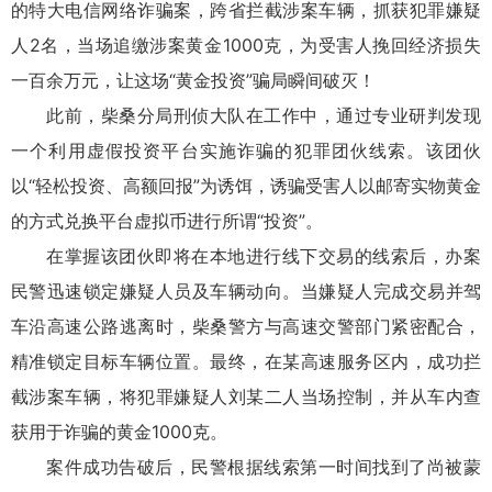
的特大电信网络诈骗案，跨省拦截涉案车辆，抓获犯罪嫌疑
人2名，当场追缴涉案黄金1000克，为受害人挽回经济损失
一百余万元，让这场“黄金投资”骗局瞬间破灭！
此前，柴桑分局刑侦大队在工作中，通过专业研判发现
一个利用虚假投资平台实施诈骗的犯罪团伙线索。该团伙
以“轻松投资、高额回报”为诱饵，诱骗受害人以邮寄实物黄金
的方式兑换平台虚拟币进行所谓“投资”。
在掌握该团伙即将在本地进行线下交易的线索后，办案
民警迅速锁定嫌疑人员及车辆动向。当嫌疑人完成交易并驾
车沿高速公路逃离时，柴桑警方与高速交警部门紧密配合，
精准锁定目标车辆位置。最终，在某高速服务区内，成功拦
截涉案车辆，将犯罪嫌疑人刘某二人当场控制，并从车内查
获用于诈骗的黄金1000克。
案件成功告破后，民警根据线索第一时间找到了尚被蒙