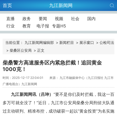
首页
九江新闻网
直播
政务
要闻
视频
社会
国内
行业
教育
电子报
专题H5
当前位置：
九江新闻网编辑部
>
新闻栏目
>
展示窗口
>
公检司法
>
柴桑区公安局
>
正文
柴桑警方高速服务区内紧急拦截！追回黄金
1000克！
时间：2025-12-17 22:04:01
来源： 九江市融媒体中心（九江日报社 九江市
广播电视台）九江新闻网
九江新闻网讯（吕珅）
“要不是你们及时拦截，我这一百
多万可就全没了！”近日，九江市公安局柴桑分局刑侦大队通
过主动研判、精准布控，成功破获一起以“黄金投资”为名实施