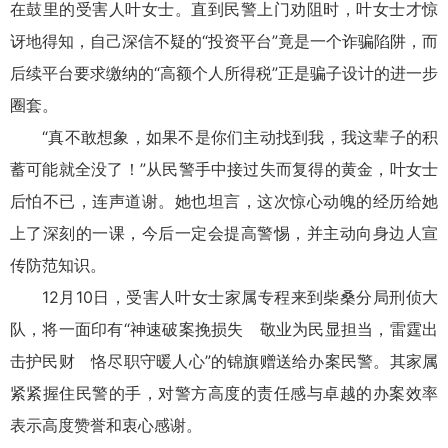
在鼓里的受害人叶女士。直到民警上门劝阻时，叶女士才惊
讶地得知，自己深信不疑的“投资平台”竟是一个诈骗陷阱，而
后续平台要求缴纳的“高额个人所得税”正是骗子设计的进一步
圈套。
“真不敢想象，如果不是你们主动找到我，我这辈子的积
蓄可能就全没了！”从民警手中接过失而复得的黄金，叶女士
后怕不已，连声道谢。她也坦言，这次惊心动魄的经历给她
上了深刻的一课，今后一定会提高警惕，并主动向身边人宣
传防范知识。
12月10日，受害人叶女士家属专程来到柴桑分局刑侦大
队，将一面印有“神速破案挽损失 敬业为民显担当，雷霆出
击护民财 恪尽职守暖人心”的锦旗赠送给办案民警。其家属
紧紧握住民警的手，对警方高度的责任感与卓越的办案效率
表示高度赞誉和衷心感谢。