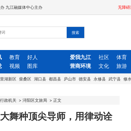
闻办 九江融媒体中心主办
无障碍
讯
教育
好人
爱我九江
社区
体育
觉
视频
图库
营商环境
文化
旅游
里湖新区
柴桑区
湖口县
都昌县
庐山市
德安县
永修县
武宁县
修
行政机关
>
浔阳区文旅局
>
正文
三大舞种顶尖导师，用律动诠