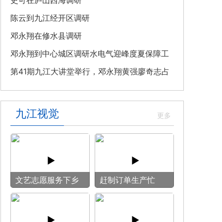
教育专题党课
史可在庐山西海调研
陈云到九江经开区调研
邓永翔在修水县调研
邓永翔到中心城区调研水电气迎峰度夏保障工
作
第41期九江大讲堂举行，邓永翔黄强廖奇志占
勇出席
九江视觉
文艺志愿服务下乡
赶制订单生产忙
用镜头记录乡村笑
脸