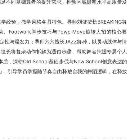
满足不同基础舞者的提升需求，推动区域街舞水平高质量发
教学经验，教学风格各具特色。导师
刘健
擅长BREAKING舞
Footwork脚步技巧与PowerMove旋转大招的核心要
定性与爆发力；导师六六擅长JAZZ舞种，以灵动肢体与情
，擅长将复杂动作拆解为通俗步骤，帮助舞者挖掘专属个人
深耕Old School基础步伐与New School创意表达的
识点，引导学员掌握随节奏自由释放自我的舞蹈逻辑，在释放