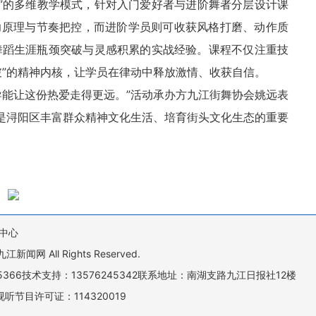
疑”的多维教学模式，针对入门爱好者与进阶舞者分层设计课
力原理与节奏把控，而进阶学员则可收获风格打磨、动作质
享舞蹈生涯瓶颈突破与灵感积累的实战经验。课程不仅注重技
破”的精神内核，让学员在律动中释放激情、收获自信。
导能让这份热爱走得更远。”活动承办方九江街舞协会姚远表
也是浔阳区丰富群众精神文化生活、培育街头文化生态的重要
中心
All Rights Reserved.
505366技术支持：13576245342联系地址：南湖支路九江日报社12楼
听节目许可证：114320019