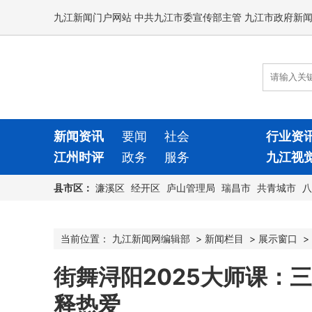
九江新闻门户网站 中共九江市委宣传部主管 九江市政府新
新闻资讯
要闻
社会
行业资
江州时评
政务
服务
九江视
县市区：
濂溪区
经开区
庐山管理局
瑞昌市
共青城市
八
当前位置：
九江新闻网编辑部
>
新闻栏目
>
展示窗口
>
街舞浔阳2025大师课：
释热爱