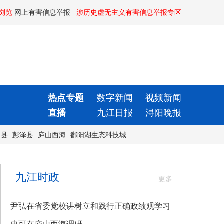
浏览
网上有害信息举报
涉历史虚无主义有害信息举报专区
热点专题
数字新闻
视频新闻
直播
九江日报
浔阳晚报
水县
彭泽县
庐山西海
鄱阳湖生态科技城
九江时政
尹弘在省委党校讲树立和践行正确政绩观学习