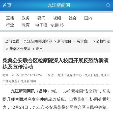
首页
九江新闻网
直播
政务
要闻
视频
社会
国内
行业
教育
电子报
专题H5
当前位置：
九江新闻网编辑部
>
新闻栏目
>
展示窗口
>
公检司法
>
柴桑区公安局
>
正文
柴桑公安联合区检察院深入校园开展反恐防暴演
练及宣传活动
时间：2025-12-27 17:47:24
来源： 九江市融媒体中心（九江日报社 九江市
广播电视台）九江新闻网
九江新闻网讯
（吕珅）
为进一步拧紧校园“安全阀”，切实
提升师生面对突发事件的应急反应、自我防护与协同处置能
力，12月24日，九江市公安局柴桑分局联合区人民检察院、