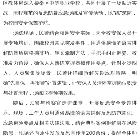
区教体局深入柴桑区中等职业学校，共同开展了一场贴近实
战、流程规范的反恐防暴应急演练及宣传活动，以“练”筑防，
为校园安全保驾护航。
演练现场，民警结合校园安全实际，为全校安保人员开
展专项培训。围绕校园常见突发事件，用通俗易懂的语言讲
解防暴盾牌格挡技巧、钢叉牵制方法，手把手纠正握姿、校
准发力角度，确保人人熟练掌握器械使用要点。针对歹徒闯
入、人员聚集等场景，民警还详细拆解先期应对策略，明
确“先自保、再报警”处置逻辑，让安保人员清晰掌握岗位职责
与处置流程，演练取得预期效果。
随后，民警与检察官走进课堂，开展反恐安全专题讲
座。现场，工作人员用通俗易懂的语言讲解反恐防范常识、
应急避险要点及相关法律法规，结合典型案例拆解潜在风险
隐患，现场还向师生发放反恐宣传单200余份，提醒全体师