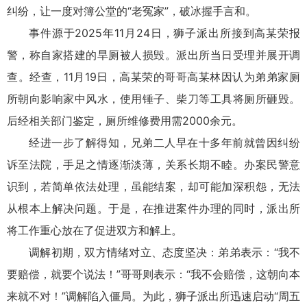
纠纷，让一度对簿公堂的“老冤家”，破冰握手言和。
事件源于2025年11月24日，狮子派出所接到高某荣报
警，称自家搭建的旱厕被人损毁。派出所当日受理并展开调
查。经查，11月19日，高某荣的哥哥高某林因认为弟弟家厕
所朝向影响家中风水，使用锤子、柴刀等工具将厕所砸毁。
后经相关部门鉴定，厕所维修费用需2000余元。
经进一步了解得知，兄弟二人早在十多年前就曾因纠纷
诉至法院，手足之情逐渐淡薄，关系长期不睦。办案民警意
识到，若简单依法处理，虽能结案，却可能加深积怨，无法
从根本上解决问题。于是，在推进案件办理的同时，派出所
将工作重心放在了促进双方和解上。
调解初期，双方情绪对立、态度坚决：弟弟表示：“我不
要赔偿，就要个说法！”哥哥则
表示：
“我不会赔偿，这朝向本
来就不对！”调解陷入僵局。为此，狮子派出所迅速启动“周五