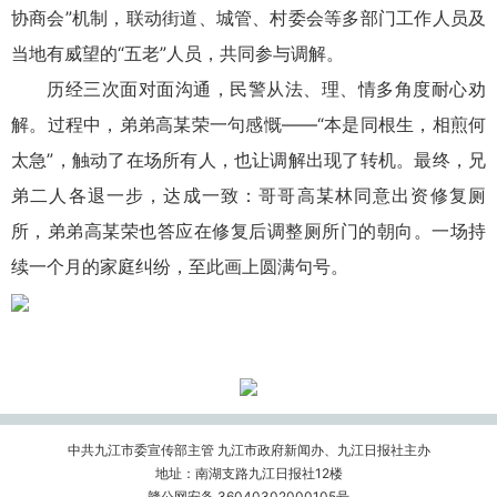
协商会”机制，联动街道、城管、村委会等多部门工作人员及
当地有威望的“五老”人员，共同参与调解。
历经三次面对面沟通，民警从法、理、情多角度耐心劝
解。过程中，弟弟高某荣一句感慨——“本是同根生，相煎何
太急”，触动了在场所有人，也让调解出现了转机。最终，兄
弟二人各退一步，达成一致：哥哥高某林同意出资修复厕
所，弟弟高某荣也答应在修复后调整厕所门的朝向。一场持
续一个月的家庭纠纷，至此画上圆满句号。
中共九江市委宣传部主管 九江市政府新闻办、九江日报社主办
地址：南湖支路九江日报社12楼
赣公网安备 36040302000105号