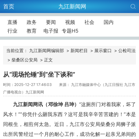
首页
九江新闻网
直播
政务
要闻
视频
社会
国内
行业
教育
电子报
专题H5
当前位置：
九江新闻网编辑部
>
新闻栏目
>
展示窗口
>
公检司法
>
柴桑区公安局
>
正文
从“现场抡锤”到“坐下谈和”
时间：2025-12-27 17:46:03
来源： 九江市融媒体中心（九江日报社 九江市
广播电视台）九江新闻网
九江新闻网讯（邓徐坤 吕珅）
“这厕所门对着我家，坏了
风水！”“你凭什么砸我东西？这可是我辛辛苦苦建的！”本是
同根生，相煎何太急。近日，九江市公安局柴桑分局狮子派
出所民警经过一个月的耐心工作，成功化解一起亲兄弟间的