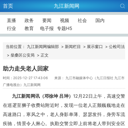
首页
九江新闻网
直播
政务
要闻
视频
社会
国内
行业
教育
电子报
专题H5
当前位置：
九江新闻网编辑部
>
新闻栏目
>
展示窗口
>
公检司法
>
柴桑区公安局
>
正文
助力走失老人回家
时间：2025-12-27 17:43:06
来源： 九江市融媒体中心（九江日报社 九江市
广播电视台）九江新闻网
九江新闻网讯
（邓徐坤 吕珅）
12月22日上午，高速交警
在巡逻至狮子收费站附近时，发现一位老人正颤巍巍地走在
高速路口，寒风之中，老人身影单薄、瑟瑟发抖，身旁车流
疾驰，情景令人揪心。执勤交警立即上前将老人带到安全区