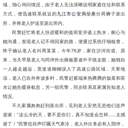
域，细心询问情况，由于老人无法清晰说明家庭住址和联系
方式，便迅速联系就近的
柴桑分局狮子派出
九江市公安局
所，并将老人护送至派出所内。
民警赶忙将老人扶进暖和的值班室并递上热水，耐心与
她沟通，发现老人记不得回家的路，便通过系统仔细核查，
终于确认老人名叫周某某，今年76岁，家住沙河街道。原
来，当天早晨老人与同伴外出摘板栗途中不慎走散，她独自
一人越走越远，竟迷迷糊糊误入了高速公路区域，天寒地
冻，老人已在外奔波多时，民警赶紧端来热腾腾的饭菜和茶
水让她先暖身歇息，另一组民警，同步联系其家属告知老人
情况。
不久家属匆匆赶到派出所，见到老人安然无恙他们连声
道谢：“这么冷的天，要不是你们，真不知道会怎样……太感
谢了！”民警也轻声叮嘱天气寒冷，老人外出务必有人陪伴，