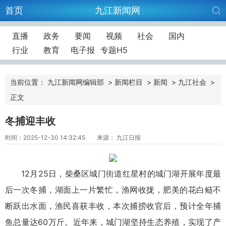
首页
九江新闻网
直播
政务
要闻
视频
社会
国内
行业
教育
电子报
专题H5
当前位置：
九江新闻网编辑部
>
新闻栏目
>
新闻
>
九江社会
>
正文
冬捕迎丰收
时间：2025-12-30 14:32:45
来源： 九江日报
12月25日，柴桑区城门街道红星村的城门湖开展年度最
后一次冬捕，湖面上一片繁忙，渔网收拢，肥美的花白鲢不
断跃出水面，渔民喜获丰收，本次捕捞收官后，预计全年捕
鱼总量达60万斤。近年来，城门湖坚持生态养殖，实现了产