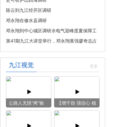
教育专题党课
史可在庐山西海调研
陈云到九江经开区调研
邓永翔在修水县调研
邓永翔到中心城区调研水电气迎峰度夏保障工
作
第41期九江大讲堂举行，邓永翔黄强廖奇志占
勇出席
九江视觉
公路人无惧“烤”验
【增干劲 强信心 稳
守护畅安旅途
预期】赏古风游
船 享清凉之旅