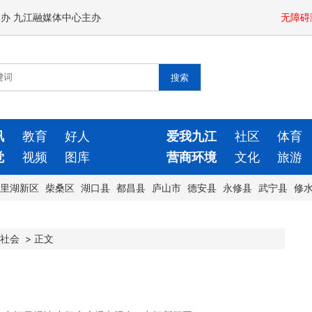
闻办 九江融媒体中心主办
无障碍
讯
教育
好人
爱我九江
社区
体育
觉
视频
图库
营商环境
文化
旅游
里湖新区
柴桑区
湖口县
都昌县
庐山市
德安县
永修县
武宁县
修
社会
>
正文