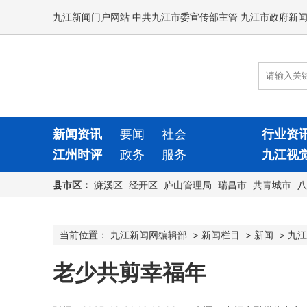
九江新闻门户网站 中共九江市委宣传部主管 九江市政府新
新闻资讯
要闻
社会
行业资
江州时评
政务
服务
九江视
县市区：
濂溪区
经开区
庐山管理局
瑞昌市
共青城市
八
当前位置：
九江新闻网编辑部
>
新闻栏目
>
新闻
>
九江
老少共剪幸福年