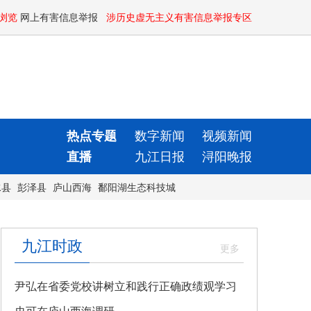
浏览
网上有害信息举报
涉历史虚无主义有害信息举报专区
热点专题
数字新闻
视频新闻
直播
九江日报
浔阳晚报
水县
彭泽县
庐山西海
鄱阳湖生态科技城
九江时政
尹弘在省委党校讲树立和践行正确政绩观学习