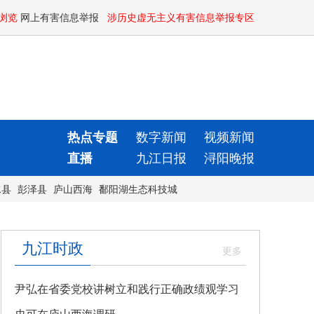
浏览
网上有害信息举报
涉历史虚无主义有害信息举报专区
热点专题
数字新闻
视频新闻
直播
九江日报
浔阳晚报
水县
彭泽县
庐山西海
鄱阳湖生态科技城
九江时政
尹弘在省委党校讲树立和践行正确政绩观学习