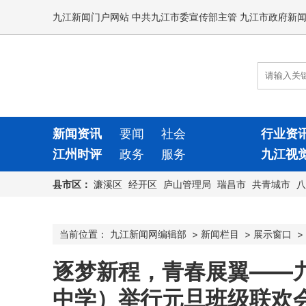
九江新闻门户网站 中共九江市委宣传部主管 九江市政府新
新闻资讯
要闻
社会
行业资
江州时评
政务
服务
九江视
县市区：
濂溪区
经开区
庐山管理局
瑞昌市
共青城市
八
当前位置：
九江新闻网编辑部
>
新闻栏目
>
展示窗口
>
逐梦新程，青春展翼——
中学）举行元旦班级联欢