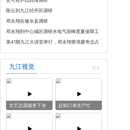
教育专题党课
史可在庐山西海调研
陈云到九江经开区调研
邓永翔在修水县调研
邓永翔到中心城区调研水电气迎峰度夏保障工
作
第41期九江大讲堂举行，邓永翔黄强廖奇志占
勇出席
九江视觉
文艺志愿服务下乡
赶制订单生产忙
用镜头记录乡村笑
脸