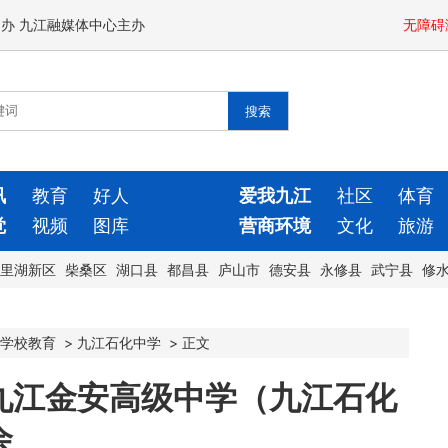
闻办 九江融媒体中心主办
无障碍
讯
教育
好人
爱我九江
社区
体育
觉
视频
图库
营商环境
文化
旅游
里湖新区
柴桑区
湖口县
都昌县
庐山市
德安县
永修县
武宁县
修
学校教育
>
九江石化中学
>
正文
九江金安高级中学（九江石化
会