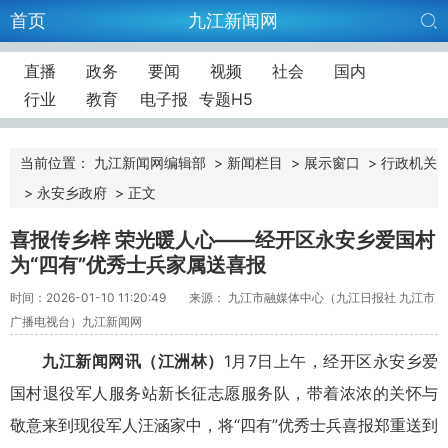
首页
九江新闻网
直播
政务
要闻
视频
社会
国内
行业
教育
电子报
专题H5
当前位置：
九江新闻网编辑部
>
新闻栏目
>
展示窗口
>
行政机关
>
永安乡政府
>
正文
喜报传乡梓 荣光暖人心——经开区永安乡爱国村
为“四有”优秀士兵家属送喜报
时间：2026-01-10 11:20:49
来源： 九江市融媒体中心（九江日报社 九江市
广播电视台）九江新闻网
九江新闻网讯
（江洲林）
1月7日上午，
经开区永安乡
爱
国村退役军人服务站新长征志愿服务队，带着浓浓的关怀与
敬意来到现役军人汪涵家中，将“四有”优秀士兵喜报郑重送到