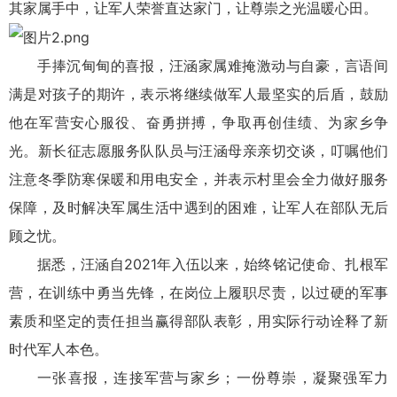
其家属手中，让军人荣誉直达家门，让尊崇之光温暖心田。
手捧沉甸甸的喜报，汪涵家属难掩激动与自豪，言语间
满是对孩子的期许，表示将继续做军人最坚实的后盾，鼓励
他在军营安心服役、奋勇拼搏，争取再创佳绩、为家乡争
光。新长征志愿服务队队员与汪涵母亲亲切交谈，叮嘱他们
注意冬季防寒保暖和用电安全，并表示村里会全力做好服务
保障，及时解决军属生活中遇到的困难，让军人在部队无后
顾之忧。
据悉，汪涵自2021年入伍以来，始终铭记使命、扎根军
营，在训练中勇当先锋，在岗位上履职尽责，以过硬的军事
素质和坚定的责任担当赢得部队表彰，用实际行动诠释了新
时代军人本色。
一张喜报，连接军营与家乡；一份尊崇，凝聚强军力