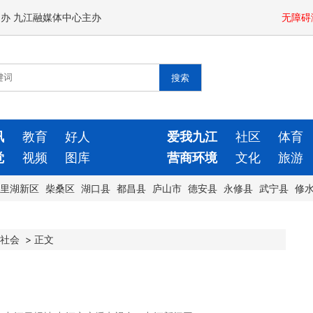
闻办 九江融媒体中心主办
无障碍
讯
教育
好人
爱我九江
社区
体育
觉
视频
图库
营商环境
文化
旅游
里湖新区
柴桑区
湖口县
都昌县
庐山市
德安县
永修县
武宁县
修
社会
>
正文