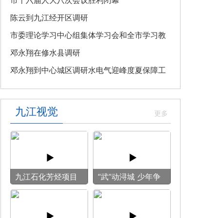
教育专题党课
市十六届人大八次会议胜利闭幕
陈云到九江经开区调研
市委理论学习中心组集体学习会和全市学习教
育整改整治工作汇报会召开
邓永翔在修水县调研
邓永翔到中心城区调研水电气迎峰度夏保障工
作
九江视觉
九江石化芳烃项目
“武”动浔城 少年争
施工现场热火朝天
锋
全力冲刺建设节点