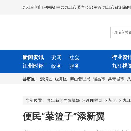
九江新闻门户网站 中共九江市委宣传部主管 九江市政府新
新闻资讯
要闻
社会
行业资
江州时评
政务
服务
九江视
县市区：
濂溪区
经开区
庐山管理局
瑞昌市
共青城市
八
当前位置：
九江新闻网编辑部
>
新闻栏目
>
新闻
>
九江
便民“菜篮子”添新翼