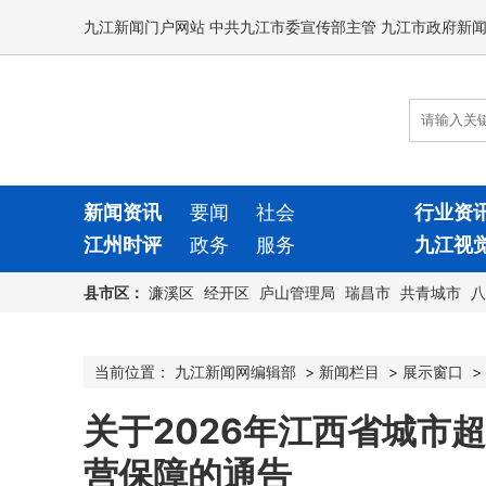
九江新闻门户网站 中共九江市委宣传部主管 九江市政府新
新闻资讯
要闻
社会
行业资
江州时评
政务
服务
九江视
县市区：
濂溪区
经开区
庐山管理局
瑞昌市
共青城市
八
当前位置：
九江新闻网编辑部
>
新闻栏目
>
展示窗口
>
关于2026年江西省城市
营保障的通告