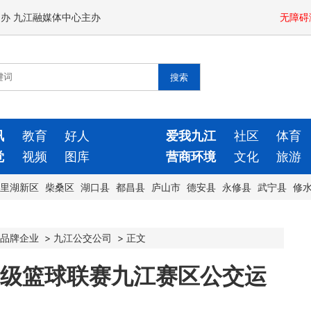
闻办 九江融媒体中心主办
无障碍
讯
教育
好人
爱我九江
社区
体育
觉
视频
图库
营商环境
文化
旅游
里湖新区
柴桑区
湖口县
都昌县
庐山市
德安县
永修县
武宁县
修
品牌企业
>
九江公交公司
>
正文
超级篮球联赛九江赛区公交运