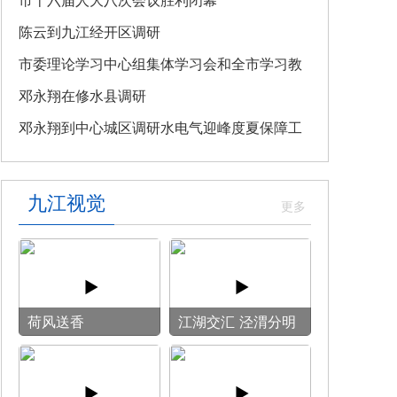
教育专题党课
市十六届人大八次会议胜利闭幕
陈云到九江经开区调研
市委理论学习中心组集体学习会和全市学习教
育整改整治工作汇报会召开
邓永翔在修水县调研
邓永翔到中心城区调研水电气迎峰度夏保障工
作
九江视觉
荷风送香
‌江湖交汇 泾渭分明‌