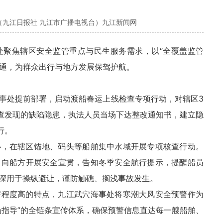
（九江日报社 九江市广播电视台）九江新闻网
处聚焦辖区安全监管重点与民生服务需求，以“全覆盖监管
畅通，为群众出行与地方发展保驾护航。
事处提前部署，启动渡船春运上线检查专项行动，对辖区3
检查发现的缺陷隐患，执法人员当场下达整改通知书，建立隐
行。
心，在辖区锚地、码头等船舶集中水域开展专项核查行动。
，向船方开展安全宣贯，告知冬季安全航行提示，提醒船员
深用于操纵避让，谨防触礁、搁浅事故发生。
害程度高的特点，九江武穴海事处将寒潮大风安全预警作为
场指导”的全链条宣传体系，确保预警信息直达每一艘船舶、