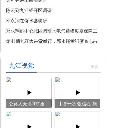
教育专题党课
史可在庐山西海调研
陈云到九江经开区调研
邓永翔在修水县调研
邓永翔到中心城区调研水电气迎峰度夏保障工
作
第41期九江大讲堂举行，邓永翔黄强廖奇志占
勇出席
九江视觉
公路人无惧“烤”验
【增干劲 强信心 稳
守护畅安旅途
预期】赏古风游
船 享清凉之旅