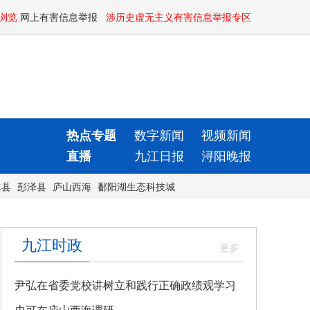
浏览
网上有害信息举报
涉历史虚无主义有害信息举报专区
热点专题
数字新闻
视频新闻
直播
九江日报
浔阳晚报
水县
彭泽县
庐山西海
鄱阳湖生态科技城
九江时政
尹弘在省委党校讲树立和践行正确政绩观学习