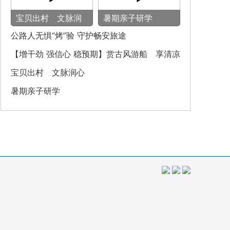
宝贝出村 文脉润
暑期亲子研学
心
公路人无惧“烤”验 守护畅安旅途
【增干劲 强信心 稳预期】赏古风游船 享清凉
之旅
宝贝出村 文脉润心
暑期亲子研学