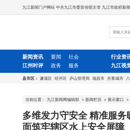
九江新闻门户网站 中共九江市委宣传部主管 九江市政府新
新闻资讯
要闻
社会
行业资
江州时评
政务
服务
九江视
县市区：
濂溪区
经开区
庐山管理局
瑞昌市
共青城市
八
当前位置：
九江新闻网编辑部
>
新闻栏目
>
展示窗口
>
多维发力守安全 精准服
面筑牢辖区水上安全屏障