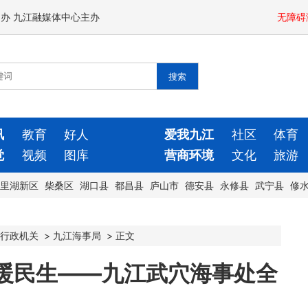
闻办 九江融媒体中心主办
无障碍
讯
教育
好人
爱我九江
社区
体育
觉
视频
图库
营商环境
文化
旅游
里湖新区
柴桑区
湖口县
都昌县
庐山市
德安县
永修县
武宁县
修
行政机关
>
九江海事局
>
正文
务暖民生——九江武穴海事处全