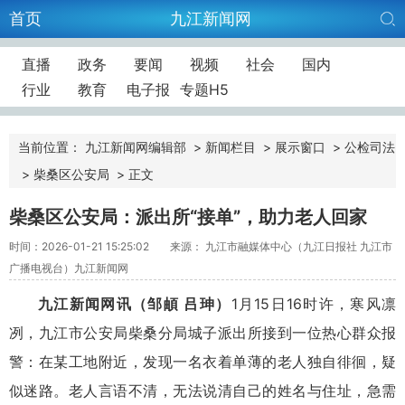
首页
九江新闻网
直播
政务
要闻
视频
社会
国内
行业
教育
电子报
专题H5
当前位置：
九江新闻网编辑部
>
新闻栏目
>
展示窗口
>
公检司法
>
柴桑区公安局
>
正文
柴桑区公安局：派出所“接单”，助力老人回家
时间：2026-01-21 15:25:02
来源： 九江市融媒体中心（九江日报社 九江市
广播电视台）九江新闻网
九江新闻网讯（邹頔 吕珅）
1月15日16时许，寒风凛
冽，九江市公安局柴桑分局城子派出所接到一位热心群众报
警：在某工地附近，发现一名衣着单薄的老人独自徘徊，疑
似迷路。老人言语不清，无法说清自己的姓名与住址，急需