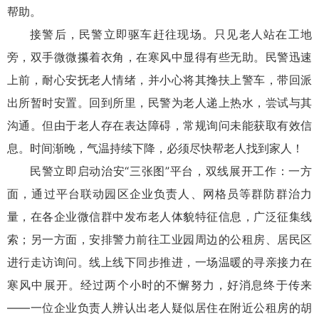
帮助。
接警后，民警立即驱车赶往现场。只见老人站在工地
旁，双手微微攥着衣角，在寒风中显得有些无助。民警迅速
上前，耐心安抚老人情绪，并小心将其搀扶上警车，带回派
出所暂时安置。回到所里，民警为老人递上热水，尝试与其
沟通。但由于老人存在表达障碍，常规询问未能获取有效信
息。时间渐晚，气温持续下降，必须尽快帮老人找到家人！
民警立即启动治安“三张图”平台，双线展开工作：一方
面，通过平台联动园区企业负责人、网格员等群防群治力
量，在各企业微信群中发布老人体貌特征信息，广泛征集线
索；另一方面，安排警力前往工业园周边的公租房、居民区
进行走访询问。线上线下同步推进，一场温暖的寻亲接力在
寒风中展开。经过两个小时的不懈努力，好消息终于传来
——一位企业负责人辨认出老人疑似居住在附近公租
房
的胡