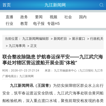
首页
九江新闻网
直播
政务
要闻
视频
社会
国内
行业
教育
电子报
专题H5
当前位置：
九江新闻网编辑部
>
新闻栏目
>
展示窗口
>
行政机关
>
九江海事局
>
正文
联合整改除隐患 护航春运保平安——九江武穴海
事处对辖区营运渡船开展全面“体检”
时间：2026-01-23 21:21:24
来源： 九江市融媒体中心（九江日报社 九江市
广播电视台）九江新闻网
九江新闻网讯（王国青）
为切实保障辖区群众水上出行
安全，筑牢春运渡运安全防线，九江武穴海事处联合黄冈船
舶检验机构，深入重点渡口水域，聚焦前期安检发现的各类