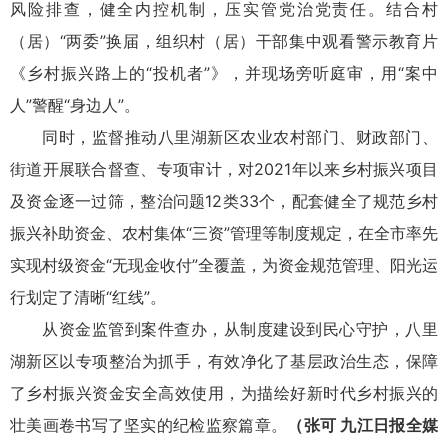
风险排查，健全内控机制，压实管党治党责任。结合村
（居）“两委”换届，组织村（居）干部集中观看警示教育片
《乡村振兴路上的“投机者”》，并现场旁听庭审，用“案中
人”警醒“身边人”。
同时，监督推动八里湖新区农业农村部门、财政部门、
街道开展联合督查、专项审计，对2021年以来乡村振兴项目
及资金逐一过筛，整治问题12类33个，配套健全了规范乡村
振兴补助资金、农村集体“三资”管理等制度规定，在全市率先
实现村级资金“无现金收付”全覆盖，为资金规范管理、阳光运
行划定了清晰“红线”。
从资金监管到案件查办，从制度建设到民心守护，八里
湖新区以专项整治为抓手，有效净化了基层政治生态，保障
了乡村振兴资金安全高效使用，为描绘好新时代乡村振兴的
壮美画卷书写了坚实的纪检监察篇章。
（张可 九江日报全媒