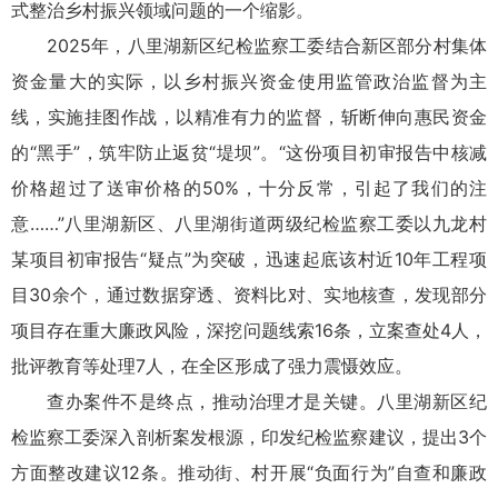
式整治乡村振兴领域问题的一个缩影。
2025年，八里湖新区纪检监察工委结合新区部分村集体
资金量大的实际，以乡村振兴资金使用监管政治监督为主
线，实施挂图作战，以精准有力的监督，斩断伸向惠民资金
的“黑手”，筑牢防止返贫“堤坝”。“这份项目初审报告中核减
价格超过了送审价格的50%，十分反常，引起了我们的注
意……”八里湖新区、八里湖街道两级纪检监察工委以九龙村
某项目初审报告“疑点”为突破，迅速起底该村近10年工程项
目30余个，通过数据穿透、资料比对、实地核查，发现部分
项目存在重大廉政风险，深挖问题线索16条，立案查处4人，
批评教育等处理7人，在全区形成了强力震慑效应。
查办案件不是终点，推动治理才是关键。八里湖新区纪
检监察工委深入剖析案发根源，印发纪检监察建议，提出3个
方面整改建议12条。推动街、村开展“负面行为”自查和廉政