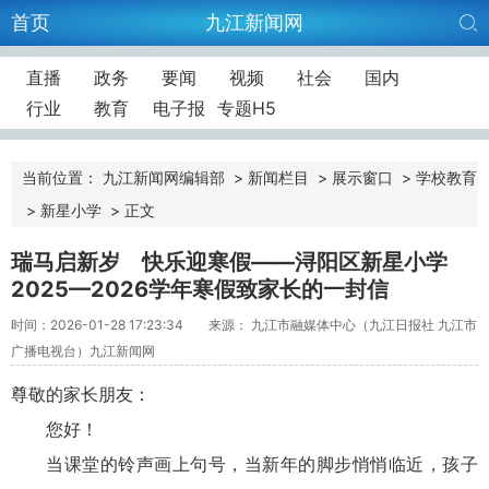
首页
九江新闻网
直播
政务
要闻
视频
社会
国内
行业
教育
电子报
专题H5
当前位置：
九江新闻网编辑部
>
新闻栏目
>
展示窗口
>
学校教育
>
新星小学
>
正文
瑞马启新岁 快乐迎寒假——浔阳区新星小学
2025—2026学年寒假致家长的一封信
时间：2026-01-28 17:23:34
来源： 九江市融媒体中心（九江日报社 九江市
广播电视台）九江新闻网
尊敬的家长朋友：
您好！
当课堂的铃声画上句号，当新年的脚步悄悄临近，孩子