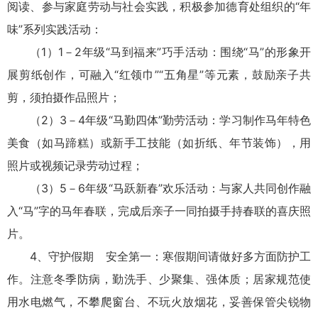
阅读、参与家庭劳动与社会实践，积极参加德育处组织的“年
味”系列实践活动：
（1）1－2年级“马到福来”巧手活动：围绕“马”的形象开
展剪纸创作，可融入“红领巾”“五角星”等元素，鼓励亲子共
剪，须拍摄作品照片；
（2）3－4年级“马勤四体”勤劳活动：学习制作马年特色
美食（如马蹄糕）或新手工技能（如折纸、年节装饰），用
照片或视频记录劳动过程；
（3）5－6年级“马跃新春”欢乐活动：与家人共同创作融
入“马”字的马年春联，完成后亲子一同拍摄手持春联的喜庆照
片。
4、守护假期 安全第一：寒假期间请做好多方面防护工
作。注意冬季防病，勤洗手、少聚集、强体质；居家规范使
用水电燃气，不攀爬窗台、不玩火放烟花，妥善保管尖锐物