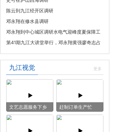
教育专题党课
史可在庐山西海调研
陈云到九江经开区调研
邓永翔在修水县调研
邓永翔到中心城区调研水电气迎峰度夏保障工
作
第41期九江大讲堂举行，邓永翔黄强廖奇志占
勇出席
九江视觉
文艺志愿服务下乡
赶制订单生产忙
用镜头记录乡村笑
脸