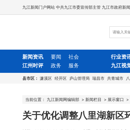
九江新闻门户网站 中共九江市委宣传部主管 九江市政府新
新闻资讯
要闻
社会
行业资
江州时评
政务
服务
九江视
县市区：
濂溪区
经开区
庐山管理局
瑞昌市
共青城市
八
当前位置：
九江新闻网编辑部
>
新闻栏目
>
展示窗口
>
关于优化调整八里湖新区