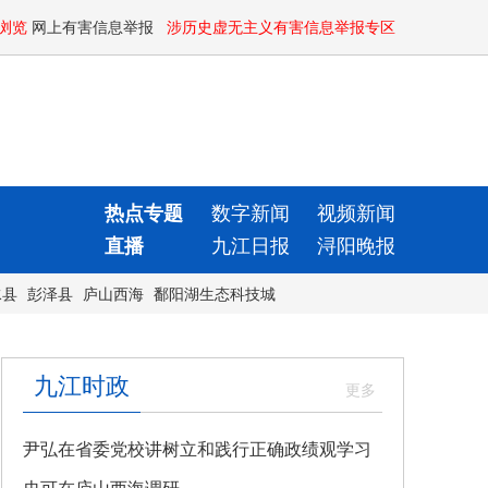
浏览
网上有害信息举报
涉历史虚无主义有害信息举报专区
热点专题
数字新闻
视频新闻
直播
九江日报
浔阳晚报
水县
彭泽县
庐山西海
鄱阳湖生态科技城
九江时政
尹弘在省委党校讲树立和践行正确政绩观学习