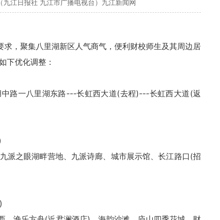
（九江日报社 九江市广播电视台）九江新闻网
标要求，聚集八里湖新区人气商气，便利财校师生及其周边居
作如下优化调整：
湖中路一八里湖东路---长虹西大道(去程)---长虹西大道(返
)
九派之眼湖畔营地、九派诗廊、城市展示馆、长江路口(招
)
西、渔乐方舟(近君澜酒店)、海韵沙滩、庐山四季花城、财