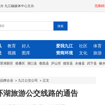
闻办 九江融媒体中心主办
无障碍
讯
教育
好人
爱我九江
社区
体育
觉
视频
图库
营商环境
文化
旅游
里湖新区
柴桑区
湖口县
都昌县
庐山市
德安县
永修县
武宁县
修
品牌企业
>
九江公交公司
>
正文
环湖旅游公交线路的通告