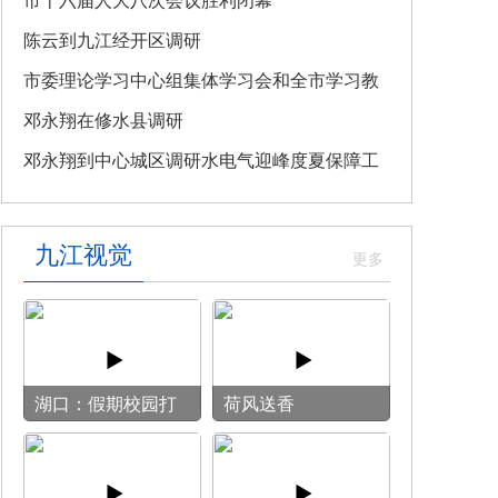
教育专题党课
市十六届人大八次会议胜利闭幕
陈云到九江经开区调研
市委理论学习中心组集体学习会和全市学习教
育整改整治工作汇报会召开
邓永翔在修水县调研
邓永翔到中心城区调研水电气迎峰度夏保障工
作
九江视觉
湖口：假期校园打
荷风送香
开“方便门” 群众
乐享“健身圈”