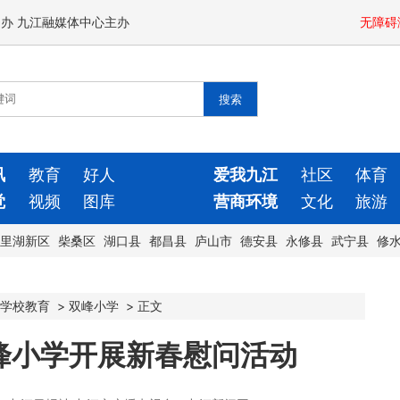
闻办 九江融媒体中心主办
无障碍
讯
教育
好人
爱我九江
社区
体育
觉
视频
图库
营商环境
文化
旅游
里湖新区
柴桑区
湖口县
都昌县
庐山市
德安县
永修县
武宁县
修
学校教育
>
双峰小学
>
正文
峰小学开展新春慰问活动