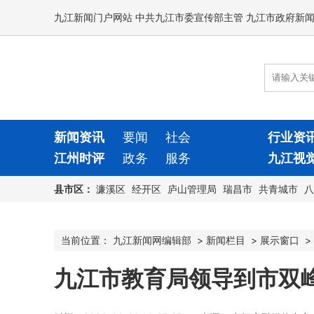
九江新闻门户网站 中共九江市委宣传部主管 九江市政府新
新闻资讯
要闻
社会
行业资
江州时评
政务
服务
九江视
县市区：
濂溪区
经开区
庐山管理局
瑞昌市
共青城市
八
当前位置：
九江新闻网编辑部
>
新闻栏目
>
展示窗口
>
九江市教育局领导到市双