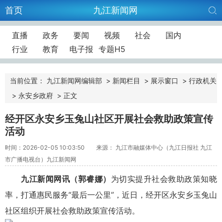
首页
九江新闻网
直播
政务
要闻
视频
社会
国内
行业
教育
电子报
专题H5
当前位置：
九江新闻网编辑部
>
新闻栏目
>
展示窗口
>
行政机关
>
永安乡政府
>
正文
经开区永安乡玉兔山社区开展社会救助政策宣传
活动
时间：2026-02-05 10:03:50
来源： 九江市融媒体中心（九江日报社 九江
市广播电视台）九江新闻网
九江新闻网讯（郭睿娜）
为切实提升社会救助政策知晓
率，打通惠民服务“最后一公里”，近日，经开区永安乡玉兔山
社区组织开展社会救助
政策
宣传活动。