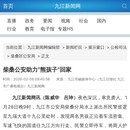
首页
九江新闻网
直播
政务
要闻
视频
社会
国内
行业
教育
电子报
专题H5
当前位置：
九江新闻网编辑部
>
新闻栏目
>
展示窗口
>
公检司法
>
柴桑区公安局
>
正文
柴桑公安助力“熊孩子”回家
时间：2026-02-06 08:40:58
来源： 九江市融媒体中心（九江日报社 九江
市广播电视台）九江新闻网
九江新闻网讯（陈威华 吕珅）
夜色深沉，寒意袭人。1
月28日晚9时，九江市公安局柴桑分局水上派出所民警巡逻
至九瑞大道十九公里处时，发现两名男孩正沿着车流密集、
车速飞快的国道往九江方向行走。民警立即停车，将两人护