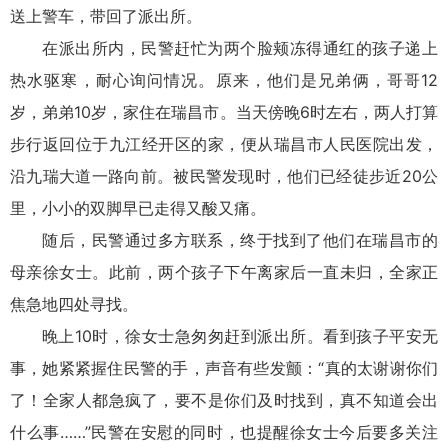
送上警车，带回了派出所。
在派出所内，民警赶忙为两个脸颊冻得通红的孩子递上
热水驱寒，耐心询问情况。原来，他们是兄弟俩，哥哥12
岁，弟弟10岁，家住在瑞昌市。当天傍晚6时左右，两人打算
步行返回位于九江经开区的家，便从瑞昌市人民医院出发，
沿九瑞大道一路向前。被民警发现时，他们已经徒步近20公
里，小小的双脚早已走得又酸又痛。
随后，民警通过多方联系，终于找到了他们在瑞昌市的
母亲徐女士。此前，两个孩子下午离家后一直未归，全家正
焦急地四处寻找。
晚上10时，徐女士急匆匆赶到派出所。看到孩子平安无
事，她紧紧握住民警的手，声音有些发颤：“真的太谢谢你们
了！全家人都急疯了，要不是你们及时找到，真不知道会出
什么事……”民警在安慰的同时，也提醒徐女士今后要多关注