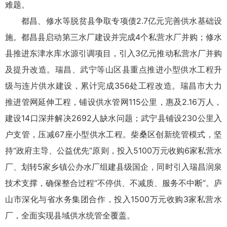
难题。
都昌、修水等脱贫县争取专项债2.7亿元完善供水基础设
施。都昌县启动第三水厂建设并完成4个私营水厂并购；修水
县推进东津水库水源引调项目，引入3亿元推动私营水厂并购
及提升改造。瑞昌、武宁等山区县重点推进小型供水工程升
级与连片供水建设，累计完成356处工程改造。瑞昌市大力
推进管网延伸工程，铺设供水管网115公里，惠及2.16万人，
建设14口深井解决2692人缺水问题；武宁县铺设230公里入
户支管，压减67座小型供水工程。柴桑区创新统管模式，坚
持“政府主导、公益优先”原则，投入5100万元收购6家私营水
厂、划转5家乡镇公办水厂组建县级国企，同时引入瑞昌润泉
技术支撑，确保整合过程“不停供、不减质、服务不中断”。庐
山市深化与省水务集团合作，投入1500万元收购3家私营水
厂，全面实现县域供水统管全覆盖。