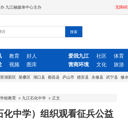
闻办 九江融媒体中心主办
无障碍
讯
教育
好人
爱我九江
社区
体育
觉
视频
图库
营商环境
文化
旅游
里湖新区
柴桑区
湖口县
都昌县
庐山市
德安县
永修县
武宁县
修
学校教育
>
九江石化中学
>
正文
石化中学）组织观看征兵公益