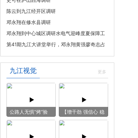
教育专题党课
史可在庐山西海调研
陈云到九江经开区调研
邓永翔在修水县调研
邓永翔到中心城区调研水电气迎峰度夏保障工
作
第41期九江大讲堂举行，邓永翔黄强廖奇志占
勇出席
九江视觉
公路人无惧“烤”验
【增干劲 强信心 稳
守护畅安旅途
预期】赏古风游
船 享清凉之旅