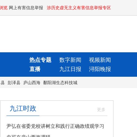
浏览
网上有害信息举报
涉历史虚无主义有害信息举报专区
热点专题
数字新闻
视频新闻
直播
九江日报
浔阳晚报
水县
彭泽县
庐山西海
鄱阳湖生态科技城
九江时政
尹弘在省委党校讲树立和践行正确政绩观学习