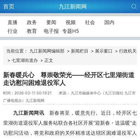
首页
九江新闻网
直播
政务
要闻
视频
社会
国内
行业
教育
电子报
专题H5
当前位置：
九江新闻网编辑部
>
新闻栏目
>
展示窗口
>
行政机关
>
七里湖街道办
>
正文
新春暖兵心 尊崇敬荣光——经开区七里湖街道
走访慰问困难退役军人
时间：2026-02-11 00:19:21
来源： 九江市融媒体中心（九江日报社 九江市
广播电视台）九江新闻网
九江新闻网讯
新春将至，暖意先行。近日，经开区七
里湖街道退役军人服务站联合各社区开展“迎新春・送温暖”走
访慰问活动，将党和政府的关怀精准送达辖区困难退役军人