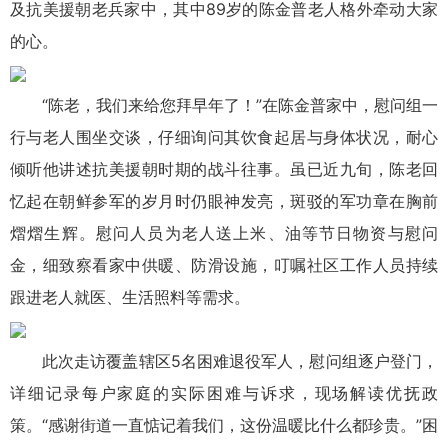
及抗美援朝老兵家中，其中89岁的陈金普老人格外牵动大家
的心。
“陈老，我们来给您拜早年了！”在陈金普家中，慰问组一
行与老人围坐交谈，仔细询问其饮食起居与身体状况，耐心
倾听他讲述抗美援朝时期的战斗往事。虽已近九旬，陈老回
忆起在朝鲜参军的岁月时仍眼神发亮，斑驳的军功章在胸前
熠熠生辉。慰问人员为老人送上米、油等节日物资与慰问
金，细致察看家中供暖、防滑设施，叮嘱社区工作人员持续
跟进老人就医、生活照料等需求。
此次走访覆盖辖区5名困难退役军人，慰问组逐户登门，
详细记录每户家庭的实际困难与诉求，现场解读优抚政
策。“感谢街道一直惦记着我们，这份温暖比什么都珍贵。”困