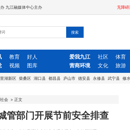
闻办 九江融媒体中心主办
无障碍
讯
教育
好人
爱我九江
社区
体育
觉
视频
图库
营商环境
文化
旅游
里湖新区
柴桑区
湖口县
都昌县
庐山市
德安县
永修县
武宁县
修
社会
>
正文
】城管部门开展节前安全排查