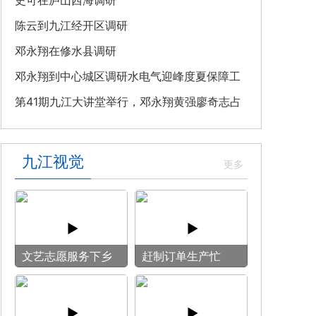
教育专题党课
史可在庐山西海调研
陈云到九江经开区调研
邓永翔在修水县调研
邓永翔到中心城区调研水电气迎峰度夏保障工
作
第41期九江大讲堂举行，邓永翔黄强廖奇志占
勇出席
九江视觉
文艺志愿服务下乡
赶制订单生产忙
用镜头记录乡村笑
脸