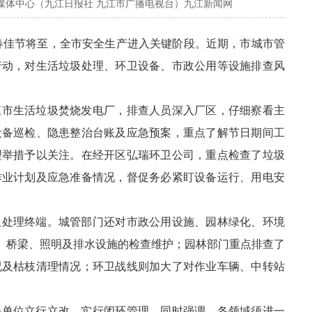
融媒体中心（九江日报社 九江市广播电视台）九江新闻网
春佳节将至，全市安全生产进入关键阶段。近期，市城市管
行动，对生活垃圾处理、环卫设备、市政公用等设施排查风
江市生活垃圾焚烧发电厂，排查人员深入厂区，仔细察看主
设备巡检、隐患整治台账及应急预案，重点了解节日期间工
理举措予以关注。在经开区弘瑞环卫公司，重点检查了垃圾
作业计划及应急准备情况，督促务必紧盯设备运行、用电安
圾处理终端。城管部门还对市政公用设施、园林绿化、环境
路、桥梁、照明及排水设施的检查维护；园林部门重点排查了
况及枯枝清理情况；环卫战线则加大了对作业车辆、中转站
任单位立行立改，实行闭环管理。同时强调，各领域须进一