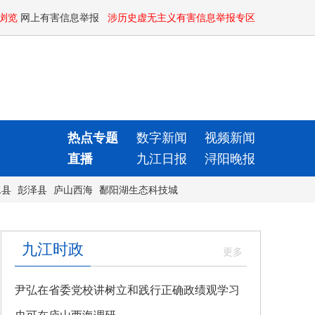
浏览
网上有害信息举报
涉历史虚无主义有害信息举报专区
热点专题
数字新闻
视频新闻
直播
九江日报
浔阳晚报
水县
彭泽县
庐山西海
鄱阳湖生态科技城
九江时政
尹弘在省委党校讲树立和践行正确政绩观学习