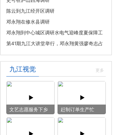
教育专题党课
史可在庐山西海调研
陈云到九江经开区调研
邓永翔在修水县调研
邓永翔到中心城区调研水电气迎峰度夏保障工
作
第41期九江大讲堂举行，邓永翔黄强廖奇志占
勇出席
九江视觉
文艺志愿服务下乡
赶制订单生产忙
用镜头记录乡村笑
脸