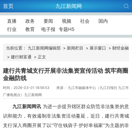
首页
九江新闻网
直播
政务
要闻
视频
社会
国内
行业
教育
电子报
专题H5
当前位置：
九江新闻网编辑部
>
新闻栏目
>
展示窗口
>
财经金融
>
建行财富通
>
正文
建行共青城支行开展非法集资宣传活动 筑牢商圈
金融防线
时间：2026-03-01 18:56:53
来源： 九江市融媒体中心（九江日报社 九江市
广播电视台）九江新闻网
九江新闻网讯
为进一步提升辖区群众防范非法集资的意
识和能力，有效遏制非法集资活动蔓延，近日，建行共青城
支行深入商圈开展了以“守住钱袋子·护好幸福家”为主题的非