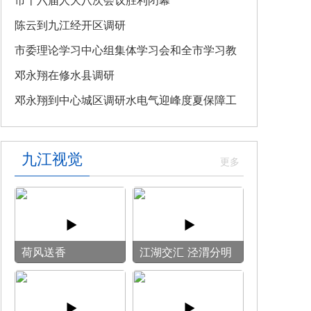
教育专题党课
市十六届人大八次会议胜利闭幕
陈云到九江经开区调研
市委理论学习中心组集体学习会和全市学习教
育整改整治工作汇报会召开
邓永翔在修水县调研
邓永翔到中心城区调研水电气迎峰度夏保障工
作
九江视觉
荷风送香
‌江湖交汇 泾渭分明‌