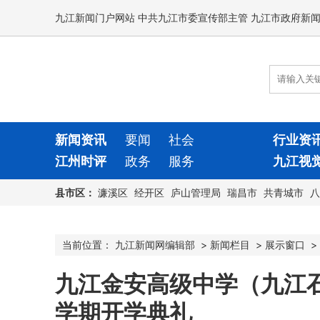
九江新闻门户网站 中共九江市委宣传部主管 九江市政府新
新闻资讯
要闻
社会
行业资
江州时评
政务
服务
九江视
县市区：
濂溪区
经开区
庐山管理局
瑞昌市
共青城市
八
当前位置：
九江新闻网编辑部
>
新闻栏目
>
展示窗口
>
九江金安高级中学（九江石
学期开学典礼