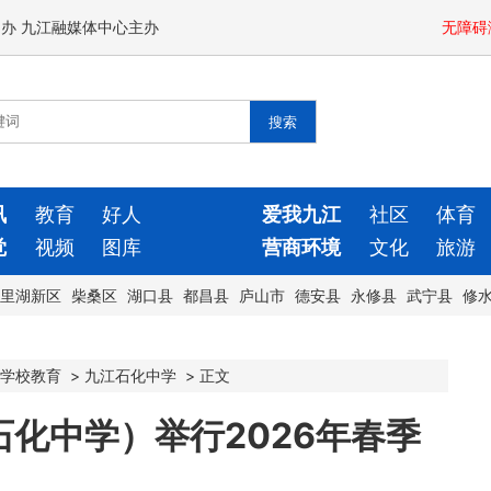
闻办 九江融媒体中心主办
无障碍
讯
教育
好人
爱我九江
社区
体育
觉
视频
图库
营商环境
文化
旅游
里湖新区
柴桑区
湖口县
都昌县
庐山市
德安县
永修县
武宁县
修
学校教育
>
九江石化中学
>
正文
化中学）举行2026年春季