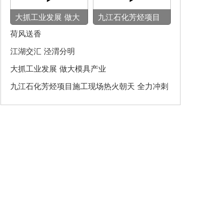
大抓工业发展 做大
九江石化芳烃项目
模具产业
施工现场热火朝天
荷风送香
全力冲刺建设节点
‌江湖交汇 泾渭分明‌
大抓工业发展 做大模具产业
九江石化芳烃项目施工现场热火朝天 全力冲刺
建设节点