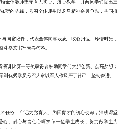
寄语全体教师坚守育人初心、潜心教学，并向同学们提出三
行如骥的先锋，号召全体师生以龙马精神奋勇争先，共同推
怀与同窗陪伴，代表全体同学表态：收心归位、珍惜时光，
奋斗姿态书写青春答卷。
；省演讲比赛一等奖获得者鼓励同学们大胆创新、点亮梦想；
军训优秀学员号召大家以军人作风严于律己、坚韧奋进。
根本任务，牢记为党育人、为国育才的初心使命，深耕课堂
爱心、耐心与责任心呵护每一位学生成长，努力做学生为