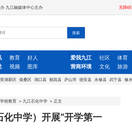
闻办 九江融媒体中心主办
无障碍
讯
教育
好人
爱我九江
社区
体育
觉
视频
图库
营商环境
文化
旅游
里湖新区
柴桑区
湖口县
都昌县
庐山市
德安县
永修县
武宁县
修
学校教育
>
九江石化中学
>
正文
石化中学）开展“开学第一