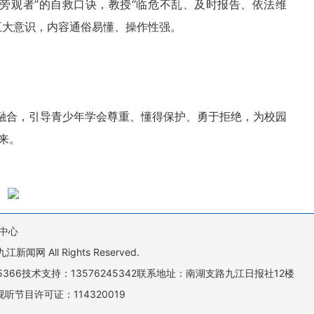
旁观者”的自救口诀，教授“临危不乱、及时报告、依法维
五大意识，内容通俗易懂、操作性强。
效融合，引导青少年学会尊重、懂得保护、勇于拒绝，为校园
来。
中心
All Rights Reserved.
505366技术支持：13576245342联系地址：南湖支路九江日报社12楼
听节目许可证：114320019