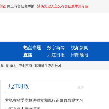
浏览
网上有害信息举报
涉历史虚无主义有害信息举报专区
热点专题
数字新闻
视频新闻
直播
九江日报
浔阳晚报
水县
彭泽县
庐山西海
鄱阳湖生态科技城
九江时政
尹弘在省委党校讲树立和践行正确政绩观学习