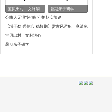
宝贝出村 文脉润
暑期亲子研学
心
公路人无惧“烤”验 守护畅安旅途
【增干劲 强信心 稳预期】赏古风游船 享清凉
之旅
宝贝出村 文脉润心
暑期亲子研学