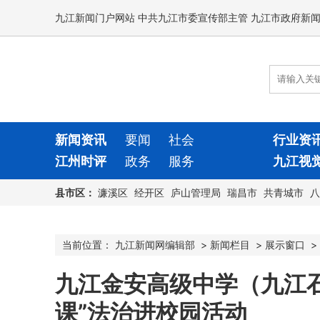
九江新闻门户网站 中共九江市委宣传部主管 九江市政府新
新闻资讯
要闻
社会
行业资
江州时评
政务
服务
九江视
县市区：
濂溪区
经开区
庐山管理局
瑞昌市
共青城市
八
当前位置：
九江新闻网编辑部
>
新闻栏目
>
展示窗口
>
九江金安高级中学（九江
课”法治进校园活动