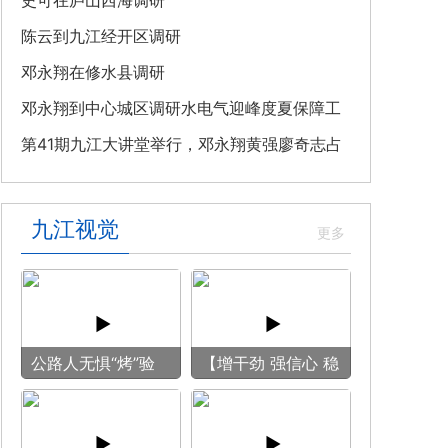
教育专题党课
史可在庐山西海调研
陈云到九江经开区调研
邓永翔在修水县调研
邓永翔到中心城区调研水电气迎峰度夏保障工
作
第41期九江大讲堂举行，邓永翔黄强廖奇志占
勇出席
九江视觉
公路人无惧“烤”验
【增干劲 强信心 稳
守护畅安旅途
预期】赏古风游
船 享清凉之旅