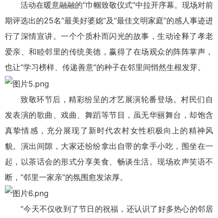
活动在暖意融融的“巾帼致敬仪式”中拉开序幕。现场对前
期评选出的25名“最美好婆媳”及“最佳文明家庭”的感人事迹进
行了深情宣讲。一个个质朴而闪光的故事，生动诠释了孝老
爱亲、和睦邻里的传统美德，赢得了在场观众的阵阵掌声，
也让“学习榜样、传递善意”的种子在邻里间悄然生根发芽。
致敬环节后，精彩纷呈的才艺展演轮番登场。村民们自
发表演的歌曲、戏曲、舞蹈等节目，虽无华丽舞台，却饱含
真挚情感，充分展现了新时代农村女性积极向上的精神风
貌。演出间隙，大家还纷纷拿出自带的拿手小吃，围坐在一
起，以茶话会的形式分享美食、畅谈生活。现场欢声笑语不
断，“邻里一家亲”的氛围愈发浓厚。
“今天不仅收到了节日的祝福，还认识了好多热心的邻居