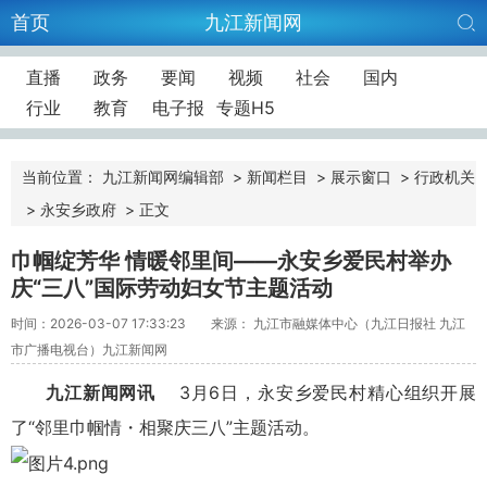
首页
九江新闻网
直播
政务
要闻
视频
社会
国内
行业
教育
电子报
专题H5
当前位置：
九江新闻网编辑部
>
新闻栏目
>
展示窗口
>
行政机关
>
永安乡政府
>
正文
巾帼绽芳华 情暖邻里间——永安乡爱民村举办
庆“三八”国际劳动妇女节主题活动
时间：2026-03-07 17:33:23
来源： 九江市融媒体中心（九江日报社 九江
市广播电视台）九江新闻网
九江新闻网讯
3月6日，永安乡爱民村精心组织开展
了“邻里巾帼情・相聚庆三八”主题活动。