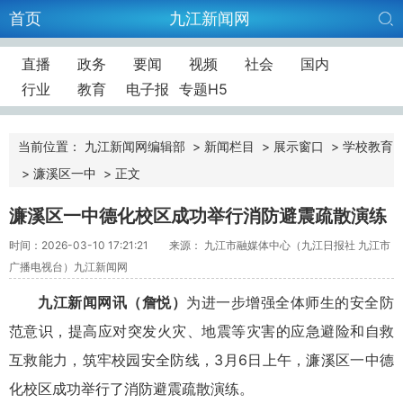
首页
九江新闻网
直播
政务
要闻
视频
社会
国内
行业
教育
电子报
专题H5
当前位置：
九江新闻网编辑部
>
新闻栏目
>
展示窗口
>
学校教育
>
濂溪区一中
>
正文
濂溪区一中德化校区成功举行消防避震疏散演练
时间：2026-03-10 17:21:21
来源： 九江市融媒体中心（九江日报社 九江市
广播电视台）九江新闻网
九江新闻网讯（詹悦）
为进一步增强全体师生的安全防
范意识，提高应对突发火灾、地震等灾害的应急避险和自救
互救能力，筑牢校园安全防线，3月6日上午，濂溪区一中德
化校区成功举行了消防避震疏散演练。