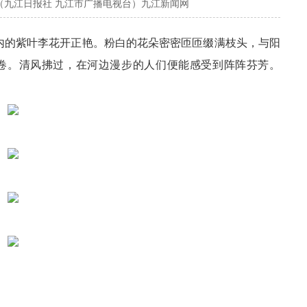
（九江日报社 九江市广播电视台）九江新闻网
园内的紫叶李花开正艳。粉白的花朵密密匝匝缀满枝头，与阳
卷。清风拂过，在河边漫步的人们便能感受到阵阵芬芳。