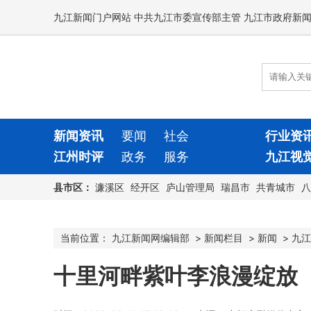
九江新闻门户网站 中共九江市委宣传部主管 九江市政府新
新闻资讯
要闻
社会
行业资
江州时评
政务
服务
九江视
县市区：
濂溪区
经开区
庐山管理局
瑞昌市
共青城市
八
当前位置：
九江新闻网编辑部
>
新闻栏目
>
新闻
>
九江
十里河畔紫叶李浪漫绽放