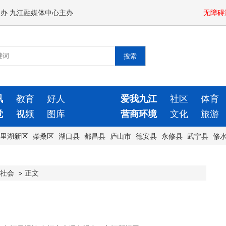
闻办 九江融媒体中心主办
无障碍
讯
教育
好人
爱我九江
社区
体育
觉
视频
图库
营商环境
文化
旅游
里湖新区
柴桑区
湖口县
都昌县
庐山市
德安县
永修县
武宁县
修
社会
>
正文