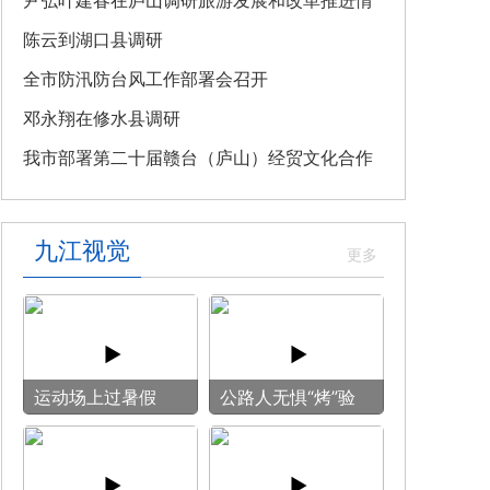
教育专题党课
尹弘叶建春在庐山调研旅游发展和改革推进情
况
陈云到湖口县调研
全市防汛防台风工作部署会召开
邓永翔在修水县调研
我市部署第二十届赣台（庐山）经贸文化合作
交流大会筹备工作
九江视觉
运动场上过暑假
公路人无惧“烤”验
守护畅安旅途