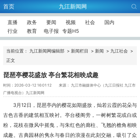
首页
九江新闻网
直播
政务
要闻
视频
社会
国内
行业
教育
电子报
专题H5
当前位置：
九江新闻网编辑部
>
新闻栏目
>
新闻
>
九江社会
>
正文
琵琶亭樱花盛放 亭台繁花相映成趣
时间：2026-03-12 16:01:12
来源： 九江市融媒体中心（九江日报社 九江市
广播电视台）九江新闻网
3月12日，琵琶亭内的樱花如期盛放，灿若云霞的花朵与
古色古香的建筑相互映衬。亭台楼阁旁，一树树繁花或白或
粉，花枝在微风中摇曳，与朱红色的廊柱、飞翘的檐角相映
成趣。古典园林的隽永与春日的浪漫在此刻交融，吸引了众