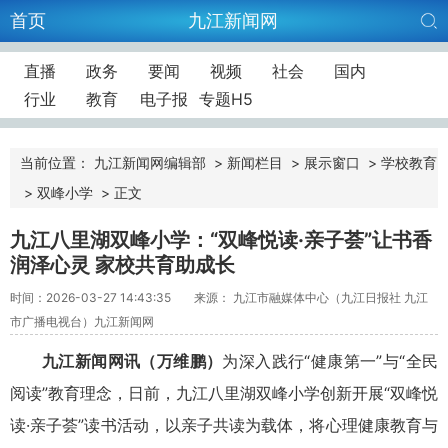
首页
九江新闻网
直播
政务
要闻
视频
社会
国内
行业
教育
电子报
专题H5
当前位置：
九江新闻网编辑部
>
新闻栏目
>
展示窗口
>
学校教育
>
双峰小学
>
正文
九江八里湖双峰小学：“双峰悦读·亲子荟”让书香
润泽心灵 家校共育助成长
时间：2026-03-27 14:43:35
来源： 九江市融媒体中心（九江日报社 九江
市广播电视台）九江新闻网
九江新闻网讯（万维鹏）
为深入践行“健康第一”与“全民
阅读”教育理念，日前，九江八里湖双峰小学创新开展“双峰悦
读·亲子荟”读书活动，以亲子共读为载体，将心理健康教育与