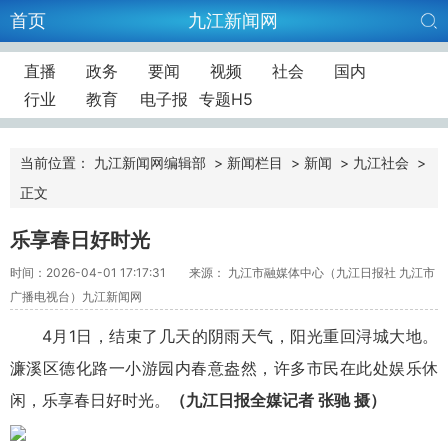
首页
九江新闻网
直播
政务
要闻
视频
社会
国内
行业
教育
电子报
专题H5
当前位置：
九江新闻网编辑部
>
新闻栏目
>
新闻
>
九江社会
>
正文
乐享春日好时光
时间：2026-04-01 17:17:31
来源： 九江市融媒体中心（九江日报社 九江市
广播电视台）九江新闻网
4月1日，结束了几天的阴雨天气，阳光重回浔城大地。
濂溪区德化路一小游园内春意盎然，许多市民在此处娱乐休
闲，乐享春日好时光。
（九江日报全媒记者 张驰 摄）