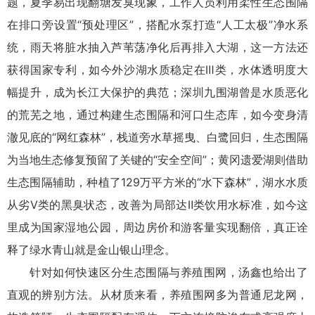
题，夏季易出现翻塘发臭现象，工作人员利用柔性生态围隔
在排口旁设置“预处理区”，搭配水泵打造“人工太极”净水系
统，雨天将脏水抽入芦苇荡净化后再排入大湖，这一方法还
获得国家专利，如今外沙湖水质稳定在Ⅲ类，水体透明度大
幅提升，成为长江大保护的典范；深圳九围湖曾是水质恶化
的荒芜之地，通过构建生态围隔和河口生态库，如今变身清
澈见底的“网红森林”，栈道旁水草摇曳、白鹭回归，生态围隔
为当地生态修复预留了关键的“安全空间”；黄冈遗爱湖则借助
生态围隔辅助，种植了129万平方米的“水下森林”，湖水水质
从劣V类的黑臭状态，改善为局部达Ⅱ类饮用水标准，如今这
里成为国家湿地公园，周边房价和游客量实现翻倍，真正诠
释了绿水青山就是金山银山理念。
针对如何快速区分生态围隔与养殖围网，汤鑫也给出了
直观的辨别方法。从材质来看，养殖围网多为普通尼龙网，