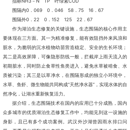
指标NH3－N TP 叶绿素COD
围隔内0．069 0．046 58．75 16．67
围隔外0．22 0．152 125 22．67
作为湖泊生态修复的关键设施，生态围隔的核心作用主
要体现在三方面。其一为精准修复，能有效阻挡外来风浪和
脏水，为脆弱的沉水植物幼苗营造稳定、安全的生长环境；
其二是高效屏障，可像隐形防线一般，拦截岸上雨天流入的
初期脏水，同时防止食草性鱼类进入，避免水草被啃食、水
质被污染；其三是以草净水，在围隔形成的独立小环境中，
水草、鱼虾、微生物能共同构成“天然净水器”，实现水体的自
然净化，让湖水重新恢复活力。
据介绍，生态围隔技术在国内的应用已十分成熟，国内
众多城市的优质湖泊生态修复工作中，均能见到这一设施的
身影，且已有多个成功案例。武汉外沙湖曾因雨水排口问