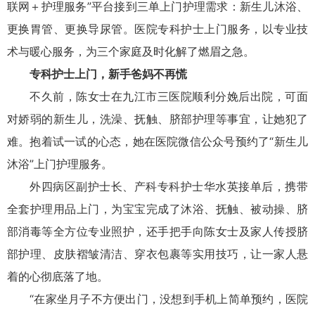
联网＋护理服务”平台接到三单上门护理需求：新生儿沐浴、
更换胃管、更换导尿管。医院专科护士上门服务，以专业技
术与暖心服务，为三个家庭及时化解了燃眉之急。
专科护士上门，新手爸妈不再慌
不久前，陈女士在九江市三医院顺利分娩后出院，可面
对娇弱的新生儿，洗澡、抚触、脐部护理等事宜，让她犯了
难。抱着试一试的心态，她在医院微信公众号预约了“新生儿
沐浴”上门护理服务。
外四病区副护士长、产科专科护士华水英接单后，携带
全套护理用品上门，为宝宝完成了沐浴、抚触、被动操、脐
部消毒等全方位专业照护，还手把手向陈女士及家人传授脐
部护理、皮肤褶皱清洁、穿衣包裹等实用技巧，让一家人悬
着的心彻底落了地。
“在家坐月子不方便出门，没想到手机上简单预约，医院