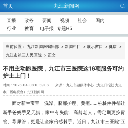
首页
九江新闻网
直播
政务
要闻
视频
社会
国内
行业
教育
电子报
专题H5
当前位置：
九江新闻网编辑部
>
新闻栏目
>
展示窗口
>
健康
>
九江市第三人民医院
>
正文
不用主动跑医院，九江市三医院这16项服务可约
护士上门！
时间：2026-04-08 10:59:06
来源： 九江市融媒体中心（九江日报社 九江
市广播电视台）九江新闻网
面对新生宝宝，洗澡、脐部护理、黄疸……桩桩件件都让
新手爸妈手足无措；家中有失能、高龄老人，
需
定期更换胃
管、导尿管，更是让全家倍感棘手。近日，九江市三医院“互