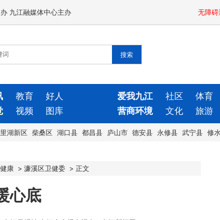
闻办 九江融媒体中心主办
无障碍
讯
教育
好人
爱我九江
社区
体育
觉
视频
图库
营商环境
文化
旅游
里湖新区
柴桑区
湖口县
都昌县
庐山市
德安县
永修县
武宁县
修
健康
>
濂溪区卫健委
>
正文
暖心底