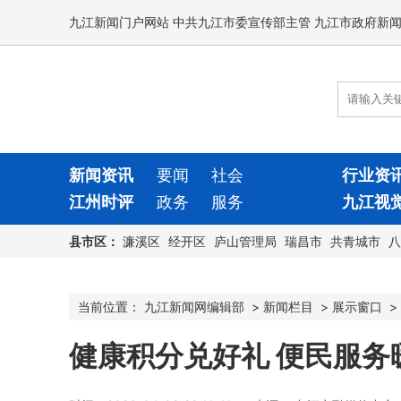
九江新闻门户网站 中共九江市委宣传部主管 九江市政府新
新闻资讯
要闻
社会
行业资
江州时评
政务
服务
九江视
县市区：
濂溪区
经开区
庐山管理局
瑞昌市
共青城市
八
当前位置：
九江新闻网编辑部
>
新闻栏目
>
展示窗口
>
健康积分兑好礼 便民服务