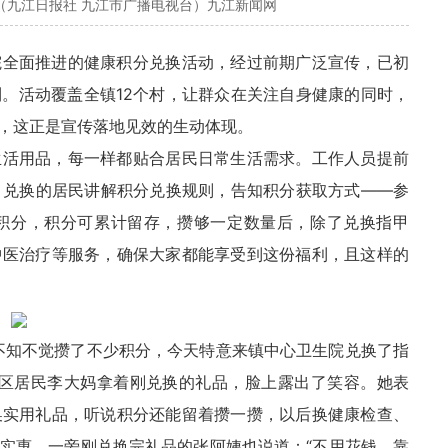
（九江日报社 九江市广播电视台）九江新闻网
院全面推进的健康积分兑换活动，经过前期广泛宣传，已初
。活动覆盖全镇12个村，让群众在关注自身健康的同时，
，这正是宣传落地见效的生动体现。
生活用品，每一样都贴合居民日常生活需求。工作人员提前
、兑换的居民讲解积分兑换规则，告知积分获取方式——参
积分，积分可累计留存，攒够一定数量后，除了兑换指甲
中医治疗等服务，确保大家都能享受到这份福利，且这样的
不知不觉攒了不少积分，今天特意来镇中心卫生院兑换了指
辖区居民李大妈拿着刚兑换的礼品，脸上露出了笑容。她表
换实用礼品，听说积分还能留着攒一攒，以后换健康检查、
实惠。一旁刚兑换完礼品的张阿姨也说道：“不用花钱，靠