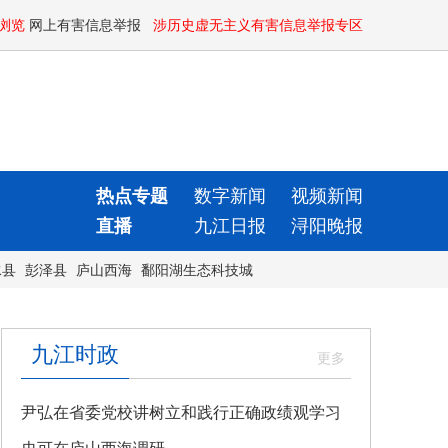
浏览
网上有害信息举报
涉历史虚无主义有害信息举报专区
热点专题
数字新闻
视频新闻
直播
九江日报
浔阳晚报
水县
彭泽县
庐山西海
鄱阳湖生态科技城
九江时政
尹弘在省委党校讲树立和践行正确政绩观学习