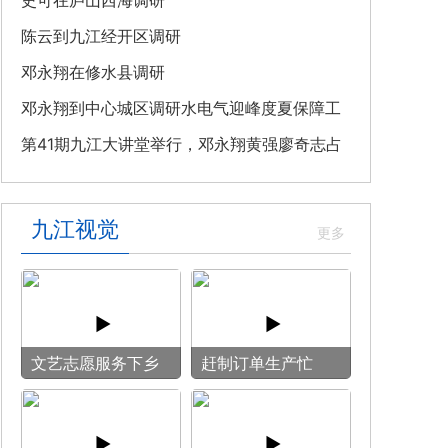
教育专题党课
史可在庐山西海调研
陈云到九江经开区调研
邓永翔在修水县调研
邓永翔到中心城区调研水电气迎峰度夏保障工
作
第41期九江大讲堂举行，邓永翔黄强廖奇志占
勇出席
九江视觉
文艺志愿服务下乡
赶制订单生产忙
用镜头记录乡村笑
脸