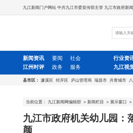
九江新闻门户网站 中共九江市委宣传部主管 九江市政府新
新闻资讯
要闻
社会
行业资
江州时评
政务
服务
九江视
县市区：
濂溪区
经开区
庐山管理局
瑞昌市
共青城市
八
当前位置：
九江新闻网编辑部
>
新闻栏目
>
展示窗口
>
九江市政府机关幼儿园：落
颜