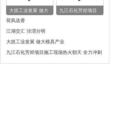
大抓工业发展 做大
九江石化芳烃项目
模具产业
施工现场热火朝天
荷风送香
全力冲刺建设节点
‌江湖交汇 泾渭分明‌
大抓工业发展 做大模具产业
九江石化芳烃项目施工现场热火朝天 全力冲刺
建设节点