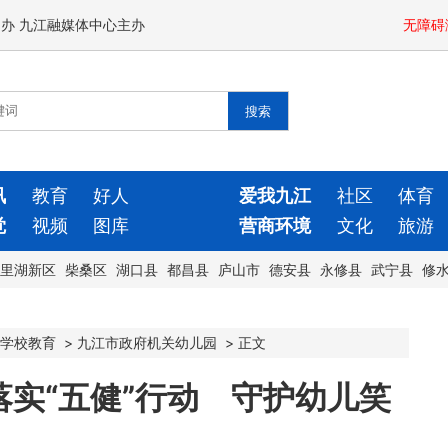
闻办 九江融媒体中心主办
无障碍
讯
教育
好人
爱我九江
社区
体育
觉
视频
图库
营商环境
文化
旅游
里湖新区
柴桑区
湖口县
都昌县
庐山市
德安县
永修县
武宁县
修
学校教育
>
九江市政府机关幼儿园
>
正文
实“五健”行动 守护幼儿笑