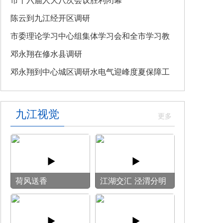
教育专题党课
市十六届人大八次会议胜利闭幕
陈云到九江经开区调研
市委理论学习中心组集体学习会和全市学习教
育整改整治工作汇报会召开
邓永翔在修水县调研
邓永翔到中心城区调研水电气迎峰度夏保障工
作
九江视觉
荷风送香
‌江湖交汇 泾渭分明‌